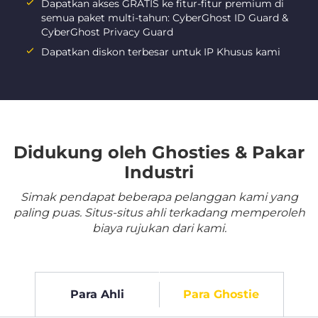
Dapatkan akses GRATIS ke fitur-fitur premium di
semua paket multi-tahun: CyberGhost ID Guard &
CyberGhost Privacy Guard
Dapatkan diskon terbesar untuk IP Khusus kami
Didukung oleh Ghosties & Pakar
Industri
Simak pendapat beberapa pelanggan kami yang
paling puas. Situs-situs ahli terkadang memperoleh
biaya rujukan dari kami.
Para Ahli
Para Ghostie