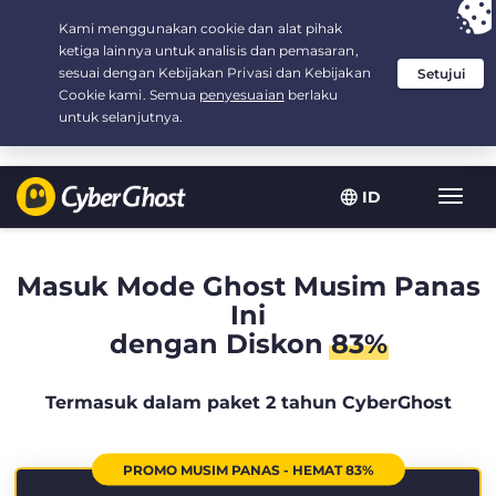
Your choice:
The Best Deal
for 2.1666666666667-years at $
2.19
/month
ID
Navig
toggl
Masuk Mode Ghost Musim Panas
Ini
dengan Diskon
83%
Termasuk dalam paket 2 tahun CyberGhost
PROMO MUSIM PANAS - HEMAT 83%