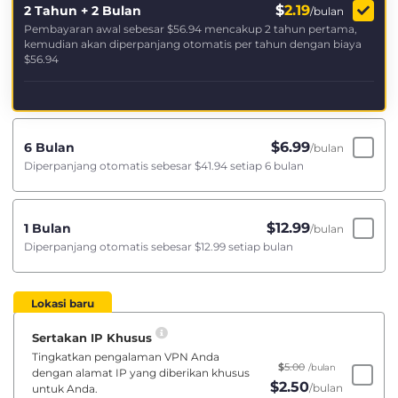
$
2.19
2 Tahun + 2 Bulan
/bulan
Pembayaran awal sebesar
$56.94
mencakup 2 tahun pertama,
kemudian akan diperpanjang otomatis per tahun dengan biaya
$56.94
$
6.99
6 Bulan
/bulan
Diperpanjang otomatis sebesar
$41.94
setiap 6 bulan
$
12.99
1 Bulan
/bulan
Diperpanjang otomatis sebesar
$12.99
setiap bulan
Lokasi baru
Sertakan IP Khusus
Tingkatkan pengalaman VPN Anda
$
5.00
/bulan
dengan alamat IP yang diberikan khusus
$
2.50
/bulan
untuk Anda.