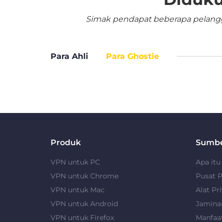
Simak pendapat beberapa pelangga
Para Ahli
Para Ghostie
Produk
Sumb
VPN untuk PC
Apa it
VPN untuk Chrome
Pusat P
VPN untuk Mac
Alat Pri
VPN untuk Android
Jamina
VPN untuk Firefox
Manfaa