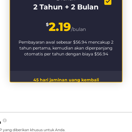
2 Tahun + 2 Bulan
2.19
$
/bulan
Pembayaran awal sebesar
$56.94
mencakup 2
tahun pertama, kemudian akan diperpanjang
otomatis per tahun dengan biaya
$56.94
45 hari jaminan uang kembali
a
 yang diberikan khusus untuk Anda.