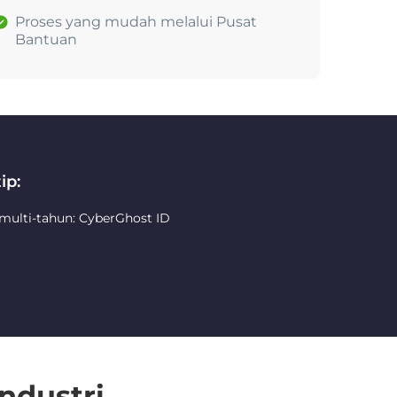
Proses yang mudah melalui Pusat
Bantuan
ip:
 multi-tahun: CyberGhost ID
ndustri