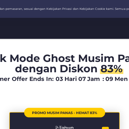
k Mode Ghost Musim Pa
dengan Diskon
83%
er Offer Ends In:
03
Hari
07
Jam
:
09
Men
PROMO MUSIM PANAS - HEMAT 83%
2 Tahun