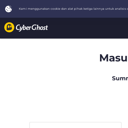
Masu
Summ