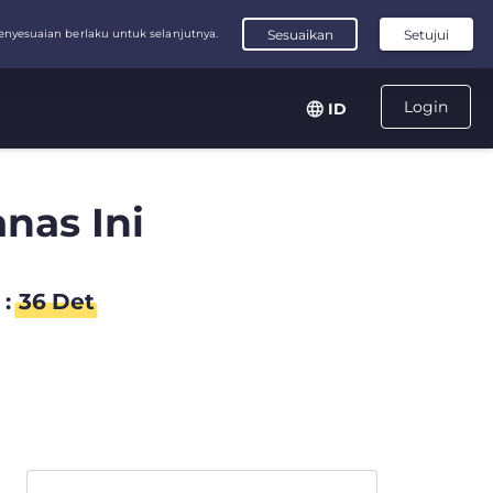
Login
ID
nas Ini
:
35
Det