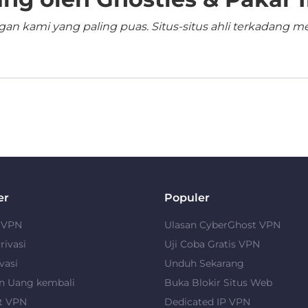
n kami yang paling puas. Situs-situs ahli terkadang me
er
Populer
u VPN
Ulasan CyberGhost VPN
rivasi
Uji Coba Gratis VPN
vasi
Unduh Sekarang
n Uang kembali
Buka Blokir Situs Web
t VPN
Dedicated IP VPN