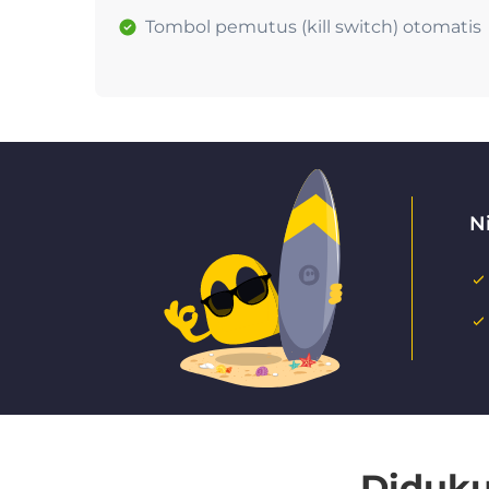
Tombol pemutus (kill switch) otomatis
N
Diduku