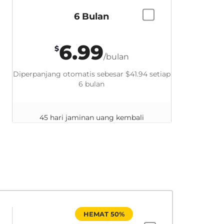
6 Bulan
6.99
$
/bulan
Diperpanjang otomatis sebesar
$41.94
setiap
6 bulan
45 hari jaminan uang kembali
HEMAT 50%