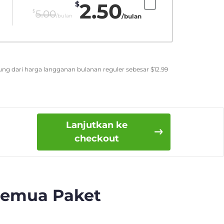
2.50
$
$
5.00
/bulan
/bulan
ung dari harga langganan bulanan reguler sebesar
$
12.99
Lanjutkan ke
checkout
Semua Paket