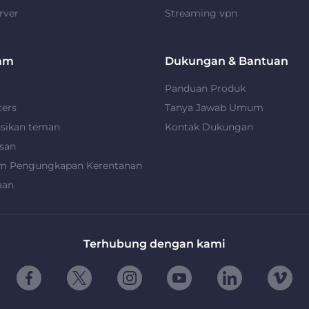
rver
Streaming vpn
am
Dukungan & Bantuan
Panduan Produk
cers
Tanya Jawab Umum
nsikan teman
Kontak Dukungan
san
m Pengungkapan Kerentanan
aan
Terhubung dengan kami