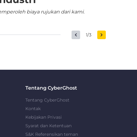
mperoleh biaya rujukan dari kami.
1/3
Tentang CyberGhost
Tentang CyberGhost
Kontak
Kebijakan Privasi
Syarat dan Ketentuan
S&K Referensikan teman