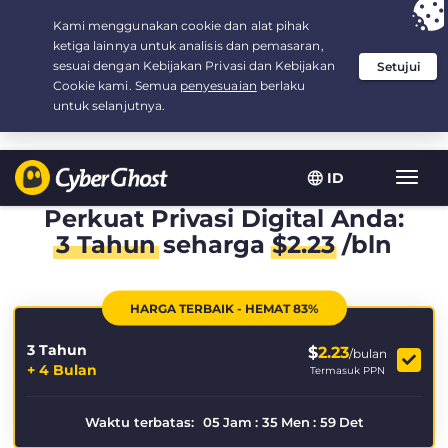
Your choice:
The Best Deal
for 3.3333333333333-years at $
2.23
/month
ID
Navig
toggl
Perkuat Privasi Digital Anda:
3 Tahun
seharga
$
2.23
/bln
HARGA TERBAIK - HEMAT 83%
3 Tahun
$
2.23
/bulan
+ 4 Bulan
Termasuk PPN
Waktu terbatas:
05
Jam
:
35
Men
:
59
Det