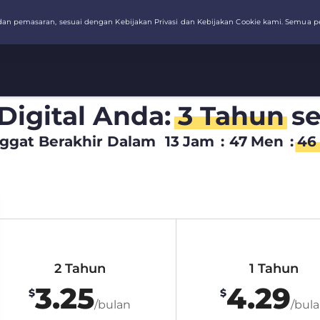
 Digital Anda:
3 Tahun
se
ggat Berakhir Dalam
13
Jam
:
47
Men
:
45
2 Tahun
1 Tahun
3.25
4.29
$
$
/bulan
/bul