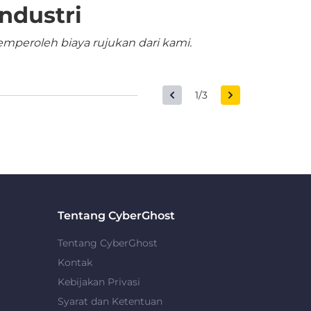
ndustri
mperoleh biaya rujukan dari kami.
1/3
Tentang CyberGhost
Tentang CyberGhost
Kontak
Kebijakan Privasi
Syarat dan Ketentuan