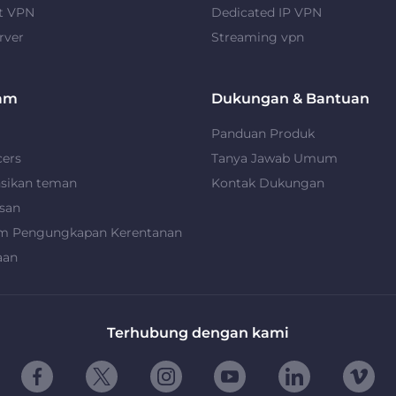
t VPN
Dedicated IP VPN
rver
Streaming vpn
am
Dukungan & Bantuan
Panduan Produk
cers
Tanya Jawab Umum
nsikan teman
Kontak Dukungan
san
m Pengungkapan Kerentanan
aan
Terhubung dengan kami