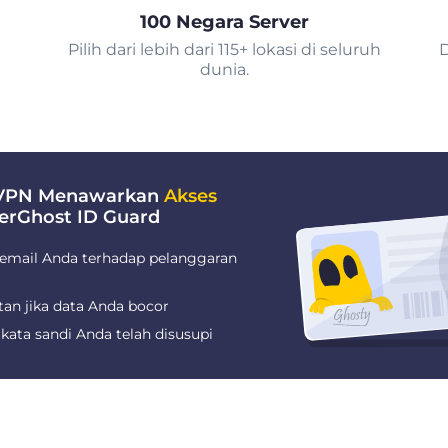
100 Negara Server
Pilih dari lebih dari 115+ lokasi di seluruh
D
dunia.
 VPN Menawarkan
Akses
erGhost ID Guard
email Anda terhadap pelanggaran
tan jika data Anda bocor
kata sandi Anda telah disusupi