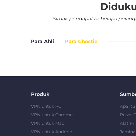
Diduku
Simak pendapat beberapa pelangga
Para Ahli
Para Ghostie
Produk
Sumb
VPN untuk PC
Apa it
VPN untuk Chrome
Pusat P
VPN untuk Mac
Alat Pri
VPN untuk Android
Jamina