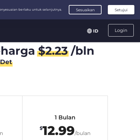
Login
ID
harga
$
2.23
/bln
Det
1 Bulan
12.99
$
an
/bulan