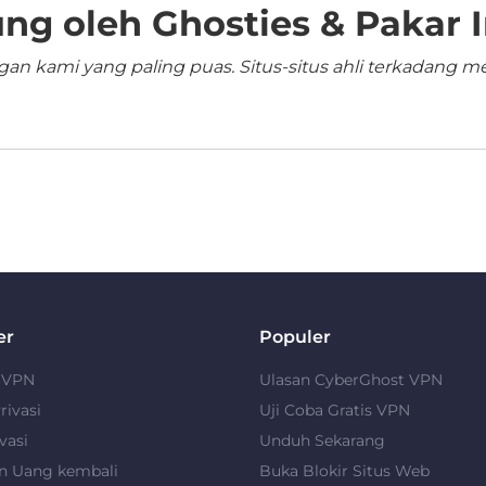
ng oleh Ghosties & Pakar I
n kami yang paling puas. Situs-situs ahli terkadang me
er
Populer
u VPN
Ulasan CyberGhost VPN
rivasi
Uji Coba Gratis VPN
vasi
Unduh Sekarang
n Uang kembali
Buka Blokir Situs Web