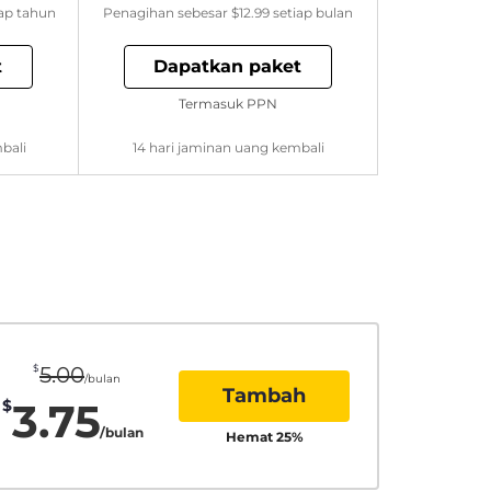
ap tahun
Penagihan sebesar
$12.99
setiap bulan
t
Dapatkan paket
Termasuk PPN
bali
14 hari jaminan uang kembali
$
5.00
/bulan
Tambah
3.75
$
/bulan
Hemat
25
%