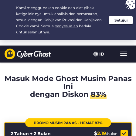
Your choice:
The Best Deal
for 2.1666666666667-years at $
2.19
/month
ID
Navig
toggl
Masuk Mode Ghost Musim Panas
Ini
dengan Diskon
83%
PROMO MUSIM PANAS - HEMAT 83%
$
2.19
2 Tahun + 2 Bulan
/bulan