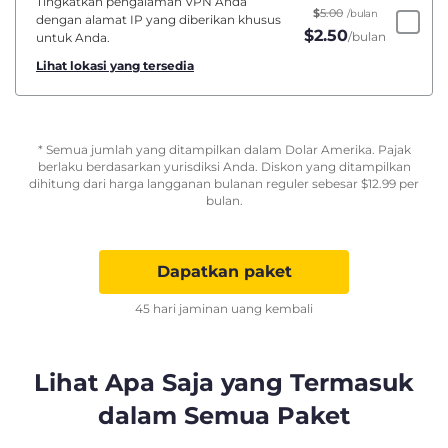
Tingkatkan pengalaman VPN Anda
$
5.00
/bulan
dengan alamat IP yang diberikan khusus
$
2.50
/bulan
untuk Anda.
Lihat lokasi yang tersedia
* Semua jumlah yang ditampilkan dalam Dolar Amerika. Pajak
berlaku berdasarkan yurisdiksi Anda. Diskon yang ditampilkan
dihitung dari harga langganan bulanan reguler sebesar
$
12.99
per
bulan.
Dapatkan paket
45 hari jaminan uang kembali
Lihat Apa Saja yang Termasuk
dalam Semua Paket