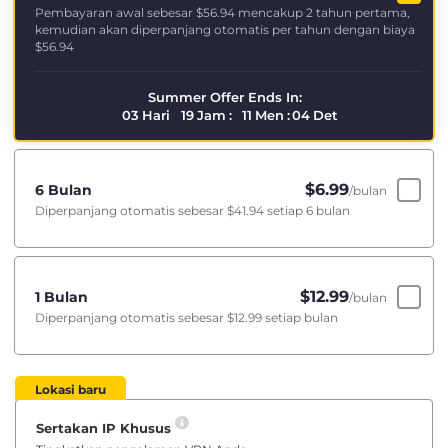
Pembayaran awal sebesar
$56.94
mencakup 2 tahun pertama,
kemudian akan diperpanjang otomatis per tahun dengan biaya
$56.94
Summer Offer Ends In:
03
Hari
19
Jam
:
11
Men
:
03
Det
$
6.99
6 Bulan
/bulan
Diperpanjang otomatis sebesar
$41.94
setiap 6 bulan
$
12.99
1 Bulan
/bulan
Diperpanjang otomatis sebesar
$12.99
setiap bulan
Lokasi baru
Sertakan IP Khusus