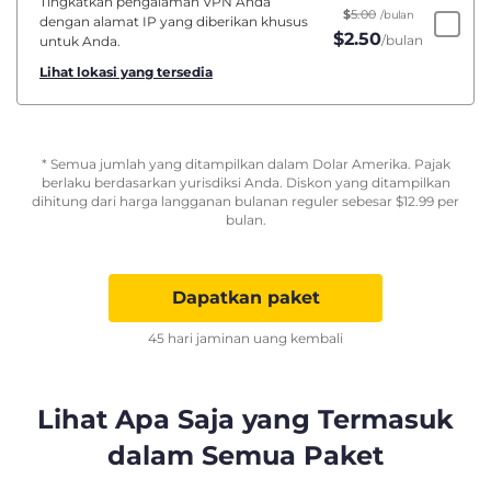
Tingkatkan pengalaman VPN Anda
$
5.00
/bulan
dengan alamat IP yang diberikan khusus
$
2.50
/bulan
untuk Anda.
Lihat lokasi yang tersedia
* Semua jumlah yang ditampilkan dalam Dolar Amerika. Pajak
berlaku berdasarkan yurisdiksi Anda. Diskon yang ditampilkan
dihitung dari harga langganan bulanan reguler sebesar
$
12.99
per
bulan.
Dapatkan paket
45 hari jaminan uang kembali
Lihat Apa Saja yang Termasuk
dalam Semua Paket