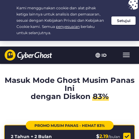
Your choice:
The Best Deal
for 2.1666666666667-years at $
2.19
/month
ID
Navig
toggl
Masuk Mode Ghost Musim Panas
Ini
dengan Diskon
83%
PROMO MUSIM PANAS - HEMAT 83%
$
2.19
2 Tahun + 2 Bulan
/bulan