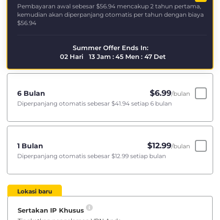
Pembayaran awal sebesar
$56.94
mencakup 2 tahun pertama,
kemudian akan diperpanjang otomatis per tahun dengan biaya
$56.94
Summer Offer Ends In:
02
Hari
13
Jam
:
45
Men
:
47
Det
$
6.99
6 Bulan
/bulan
Diperpanjang otomatis sebesar
$41.94
setiap 6 bulan
$
12.99
1 Bulan
/bulan
Diperpanjang otomatis sebesar
$12.99
setiap bulan
Lokasi baru
Sertakan IP Khusus