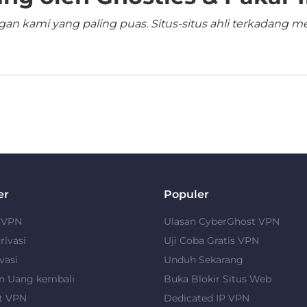
n kami yang paling puas. Situs-situs ahli terkadang me
er
Populer
u VPN
Ulasan CyberGhost VPN
rivasi
Uji Coba Gratis VPN
vasi
Unduh Sekarang
n Uang kembali
Buka Blokir Situs Web
t VPN
Dedicated IP VPN