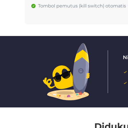
Tombol pemutus (kill switch) otomatis
N
Diduku