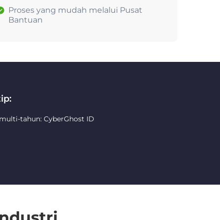
Proses yang mudah melalui Pusat
Bantuan
ip:
 multi-tahun: CyberGhost ID
ndustri