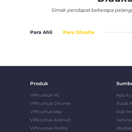
Simak pendapat beberapa pelangga
Para Ahli
Para Ghostie
Produk
Sumb
VPN untuk PC
Apa it
VPN untuk Chrome
Pusat P
VPN untuk Mac
Alat Pri
VPN untuk Android
Jamina
VPN untuk Firefox
Manfaa