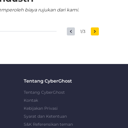
mperoleh biaya rujukan dari kami.
1/3
Tentang CyberGhost
Tentang CyberGhost
Kontak
Kebijakan Privasi
Syarat dan Ketentuan
S&K Referensikan teman