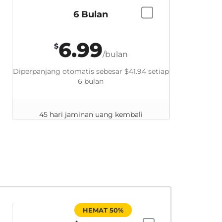
6 Bulan
6.99
$
/bulan
Diperpanjang otomatis sebesar
$41.94
setiap
6 bulan
45 hari jaminan uang kembali
HEMAT 50%