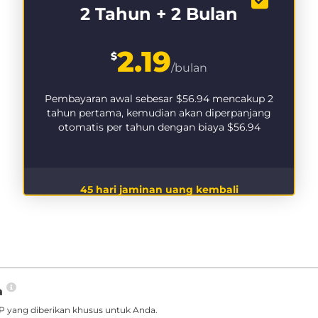
2 Tahun + 2 Bulan
2.19
$
/bulan
Pembayaran awal sebesar
$56.94
mencakup 2
tahun pertama, kemudian akan diperpanjang
otomatis per tahun dengan biaya
$56.94
45 hari jaminan uang kembali
a
 yang diberikan khusus untuk Anda.