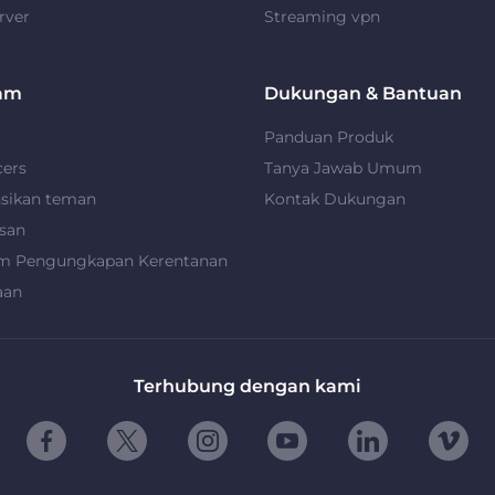
rver
Streaming vpn
am
Dukungan & Bantuan
Panduan Produk
cers
Tanya Jawab Umum
nsikan teman
Kontak Dukungan
san
m Pengungkapan Kerentanan
aan
Terhubung dengan kami