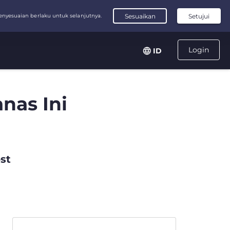
Login
ID
nas Ini
st