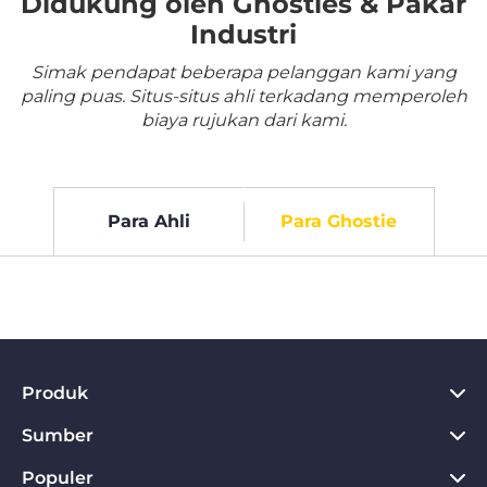
Didukung oleh Ghosties & Pakar
Industri
Simak pendapat beberapa pelanggan kami yang
paling puas. Situs-situs ahli terkadang memperoleh
biaya rujukan dari kami.
Para Ahli
Para Ghostie
Produk
Sumber
VPN untuk PC
VPN untuk Chrome
Populer
Apa itu VPN