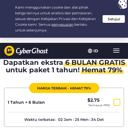
Your choice:
The Best Deal
for 1.5-years at $
2.75
/month
ID
Navig
toggl
Dapatkan ekstra
6 BULAN GRATIS
untuk paket 1 tahun!
Hemat 79%
HARGA TERBAIK - HEMAT 79%
$
2.75
/bulan
1 Tahun + 6 Bulan
Termasuk PPN
Waktu terbatas:
02
Jam
:
25
Men
:
34
Det