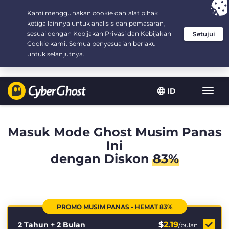
Your choice:
The Best Deal
for 2.1666666666667-years at $
2.19
/month
ID
Navig
toggl
Masuk Mode Ghost Musim Panas
Ini
dengan Diskon
83%
PROMO MUSIM PANAS - HEMAT 83%
$
2.19
2 Tahun + 2 Bulan
/bulan