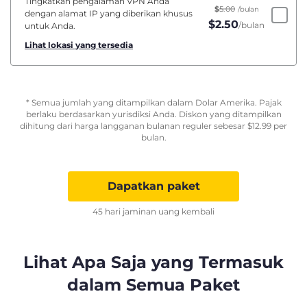
Tingkatkan pengalaman VPN Anda
$
5.00
/bulan
dengan alamat IP yang diberikan khusus
$
2.50
/bulan
untuk Anda.
Lihat lokasi yang tersedia
* Semua jumlah yang ditampilkan dalam Dolar Amerika. Pajak
berlaku berdasarkan yurisdiksi Anda. Diskon yang ditampilkan
dihitung dari harga langganan bulanan reguler sebesar
$
12.99
per
bulan.
Dapatkan paket
45 hari jaminan uang kembali
Lihat Apa Saja yang Termasuk
dalam Semua Paket