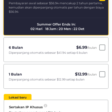
Pembayaran awal sebesar
$56.94
mencakup 2 tahun pertama,
kemudian akan diperpanjang otomatis per tahun dengan biaya
$56.94
Summer Offer Ends In:
02
Hari
18
Jam
:
20
Men
:
21
Det
$
6.99
6 Bulan
/bulan
Diperpanjang otomatis sebesar
$41.94
setiap 6 bulan
$
12.99
1 Bulan
/bulan
Diperpanjang otomatis sebesar
$12.99
setiap bulan
Lokasi baru
Sertakan IP Khusus