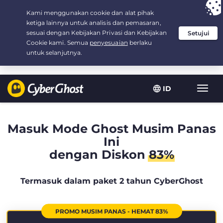
Your choice:
The Best Deal
for 2.1666666666667-years at $
2.19
/month
ID
Navig
toggl
Masuk Mode Ghost Musim Panas
Ini
dengan Diskon
83%
Termasuk dalam paket 2 tahun CyberGhost
PROMO MUSIM PANAS - HEMAT 83%