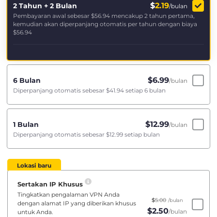
$
2.19
2 Tahun + 2 Bulan
/bulan
Pembayaran awal sebesar
$56.94
mencakup 2 tahun pertama,
kemudian akan diperpanjang otomatis per tahun dengan biaya
$56.94
$
6.99
6 Bulan
/bulan
Diperpanjang otomatis sebesar
$41.94
setiap 6 bulan
$
12.99
1 Bulan
/bulan
Diperpanjang otomatis sebesar
$12.99
setiap bulan
Lokasi baru
Sertakan IP Khusus
Tingkatkan pengalaman VPN Anda
$
5.00
/bulan
dengan alamat IP yang diberikan khusus
$
2.50
/bulan
untuk Anda.