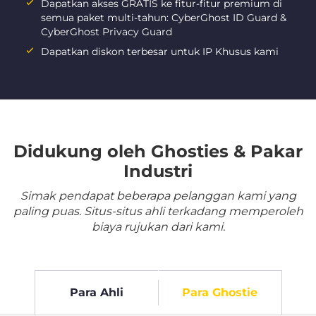
Dapatkan akses GRATIS ke fitur-fitur premium di
semua paket multi-tahun: CyberGhost ID Guard &
CyberGhost Privacy Guard
Dapatkan diskon terbesar untuk IP Khusus kami
Didukung oleh Ghosties & Pakar
Industri
Simak pendapat beberapa pelanggan kami yang
paling puas. Situs-situs ahli terkadang memperoleh
biaya rujukan dari kami.
Para Ahli
Para Ghostie