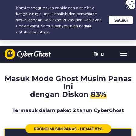
Your choice:
The Best Deal
for 2.1666666666667-years at $
2.19
/month
ID
Navig
toggl
Masuk Mode Ghost Musim Panas
Ini
dengan Diskon
83%
Termasuk dalam paket 2 tahun CyberGhost
PROMO MUSIM PANAS - HEMAT 83%