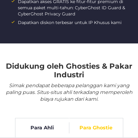
Dapatkan akses GRATIS ke fitur-fitur premium di
semua paket multi-tahun: CyberGhost ID Guard &
CyberGhost Privacy Guard
Dapatkan diskon terbesar untuk IP Khusus kami
Didukung oleh Ghosties & Pakar
Industri
Simak pendapat beberapa pelanggan kami yang
paling puas. Situs-situs ahli terkadang memperoleh
biaya rujukan dari kami.
Para Ahli
Para Ghostie