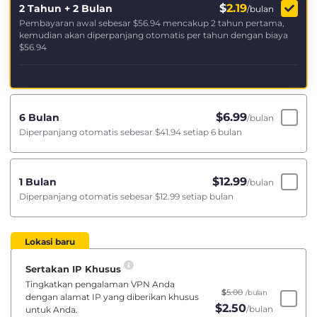
$
2.19
2 Tahun + 2 Bulan
/bulan
Pembayaran awal sebesar
$56.94
mencakup 2 tahun pertama,
kemudian akan diperpanjang otomatis per tahun dengan biaya
$56.94
$
6.99
6 Bulan
/bulan
Diperpanjang otomatis sebesar
$41.94
setiap 6 bulan
$
12.99
1 Bulan
/bulan
Diperpanjang otomatis sebesar
$12.99
setiap bulan
Lokasi baru
Sertakan IP Khusus
Tingkatkan pengalaman VPN Anda
$
5.00
/bulan
dengan alamat IP yang diberikan khusus
$
2.50
/bulan
untuk Anda.