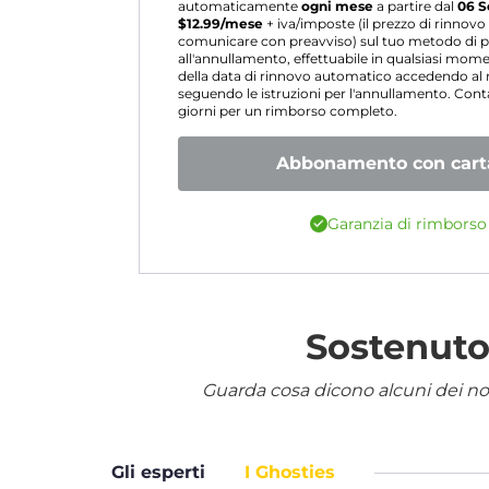
automaticamente
ogni mese
a partire dal
06 S
$
12.99
/mese
+ iva/imposte (il prezzo di rinnov
comunicare con preavviso) sul tuo metodo di p
all'annullamento, effettuabile in qualsiasi mo
della data di rinnovo automatico accedendo a
seguendo le istruzioni per l'annullamento. Contat
giorni per un rimborso completo.
Abbonamento con carta
Garanzia di rimborso 
Sostenuto 
Guarda cosa dicono alcuni dei nostr
Gli esperti
I Ghosties