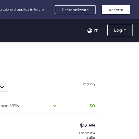
Login
IT
$12.99
 piano VPN
$0
$
12.99
Imposta
sulle