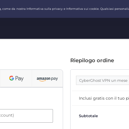
Riepilogo ordine
CyberGhost VPN un mese
Inclusi gratis con il tuo
account)
Subtotale