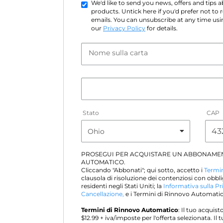
We'd like to send you news, offers and tips
products. Untick here if you'd prefer not to
emails. You can unsubscribe at any time usin
our
Privacy Policy
for details.
Nome sulla carta
Stato
CAP
PROSEGUI PER ACQUISTARE UN ABBONAME
AUTOMATICO.
Cliccando "Abbonati"; qui sotto, accetto i
Termin
clausola di risoluzione dei contenziosi con obbli
residenti negli Stati Uniti; la
Informativa sulla Pr
Cancellazione,
e i Termini di Rinnovo Automatico
Termini di Rinnovo Automatico
: Il tuo acqui
$
12.99
+ iva/imposte per l'offerta selezionata. I