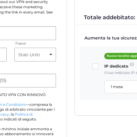
 about our VPN and security
 receive these marketing
g the link in every email. See
Totale addebitato:
Aumenta la tua sicurezz
Paese
Nuove località agg
IP dedicato
Il tuo indirizzo I
1 mese
NTO VPN CON RINNOVO
i e Condizioni
—compresa la
go di arbitrato vincolante per i
ivacy
, la
Politica di
 indicati di seguito.
sto minimo iniziale ammonta a
l tuo abbonamento si rinnoverà