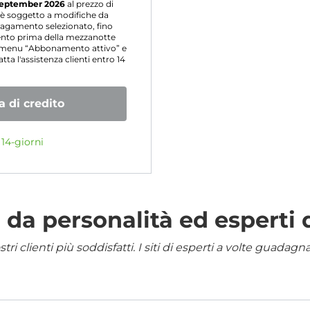
eptember 2026
al prezzo di
o è soggetto a modifiche da
agamento selezionato, fino
mento prima della mezzanotte
l menu “Abbonamento attivo” e
ta l'assistenza clienti entro 14
 di credito
14-giorni
da personalità ed esperti 
i clienti più soddisfatti. I siti di esperti a volte guadag