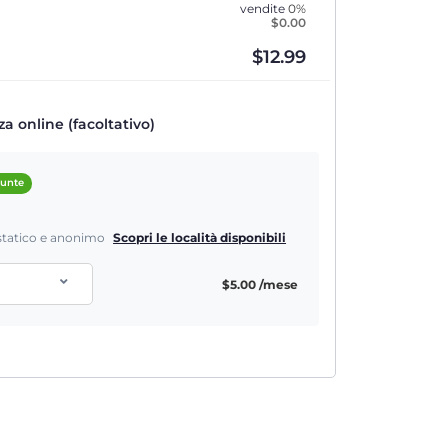
vendite
0%
$
0.00
$
12.99
a online (facoltativo)
iunte
P statico e anonimo
Scopri le località disponibili
$
5.00
/mese