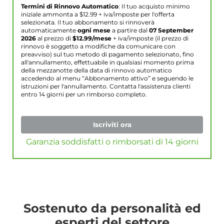
Termini di Rinnovo Automatico
: Il tuo acquisto minimo
iniziale ammonta a $
12.99
+ iva/imposte per l'offerta
selezionata. Il tuo abbonamento si rinnoverà
automaticamente
ogni mese
a partire dal
07 September
2026
al prezzo di
$
12.99
/mese
+ iva/imposte (il prezzo di
rinnovo è soggetto a modifiche da comunicare con
preavviso) sul tuo metodo di pagamento selezionato, fino
all'annullamento, effettuabile in qualsiasi momento prima
della mezzanotte della data di rinnovo automatico
accedendo al menu “Abbonamento attivo” e seguendo le
istruzioni per l'annullamento. Contatta l'assistenza clienti
entro 14 giorni per un rimborso completo.
Iscriviti ora
Garanzia soddisfatti o rimborsati di 14 giorni
Sostenuto da personalità ed
esperti del settore