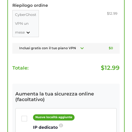
Riepilogo ordine
$12.99
CyberGhost
VPN un
mese
Inclusi gratis con il tuo piano VPN
$0
$
12.99
Totale:
Aumenta la tua sicurezza online
(facoltativo)
Nuove località aggiunte
IP dedicato