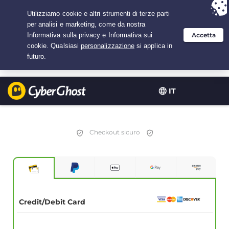
Hai scelto:
L'offerta migliore
per 3.3333333333333 anni a $
2.23
/mese
IT
Checkout sicuro
Credit/Debit Card