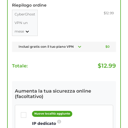
Riepilogo ordine
$12.99
CyberGhost
VPN un
mese
Inclusi gratis con il tuo piano VPN
$0
$
12.99
Totale:
Aumenta la tua sicurezza online
(facoltativo)
Nuove località aggiunte
IP dedicato