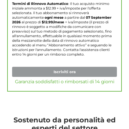
Termini di Rinnovo Automatico
: Il tuo acquisto minimo
iniziale ammonta a $
12.99
+ iva/imposte per l'offerta
selezionata. Il tuo abbonamento si rinnoverà
automaticamente
ogni mese
a partire dal
07 September
2026
al prezzo di
$
12.99
/mese
+ iva/imposte (il prezzo di
rinnovo è soggetto a modifiche da comunicare con
preavviso) sul tuo metodo di pagamento selezionato, fino
all'annullamento, effettuabile in qualsiasi momento prima
della mezzanotte della data di rinnovo automatico
accedendo al menu “Abbonamento attivo” e seguendo le
istruzioni per l'annullamento. Contatta l'assistenza clienti
entro 14 giorni per un rimborso completo.
Iscriviti ora
Garanzia soddisfatti o rimborsati di 14 giorni
Sostenuto da personalità ed
esperti del settore