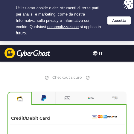
Hai scelto:
L'offerta migliore
per 3.3333333333333 anni a $
2.23
/mese
IT
Checkout sicuro
Credit/Debit Card