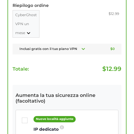
Riepilogo ordine
$12.99
CyberGhost
VPN un
mese
Inclusi gratis con il tuo piano VPN
$0
$
12.99
Totale:
Aumenta la tua sicurezza online
(facoltativo)
Nuove località aggiunte
IP dedicato