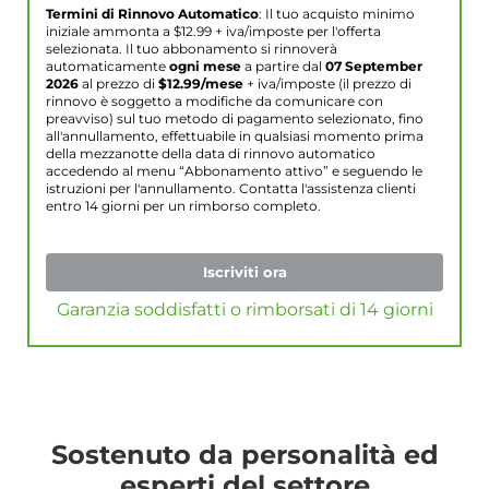
Termini di Rinnovo Automatico
: Il tuo acquisto minimo
iniziale ammonta a $
12.99
+ iva/imposte per l'offerta
selezionata. Il tuo abbonamento si rinnoverà
automaticamente
ogni mese
a partire dal
07 September
2026
al prezzo di
$
12.99
/mese
+ iva/imposte (il prezzo di
rinnovo è soggetto a modifiche da comunicare con
preavviso) sul tuo metodo di pagamento selezionato, fino
all'annullamento, effettuabile in qualsiasi momento prima
della mezzanotte della data di rinnovo automatico
accedendo al menu “Abbonamento attivo” e seguendo le
istruzioni per l'annullamento. Contatta l'assistenza clienti
entro 14 giorni per un rimborso completo.
Iscriviti ora
Garanzia soddisfatti o rimborsati di 14 giorni
Sostenuto da personalità ed
esperti del settore