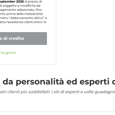
eptember 2026
al prezzo di
o è soggetto a modifiche da
agamento selezionato, fino
mento prima della mezzanotte
l menu “Abbonamento attivo” e
ta l'assistenza clienti entro 14
 di credito
14-giorni
da personalità ed esperti 
i clienti più soddisfatti. I siti di esperti a volte guadag