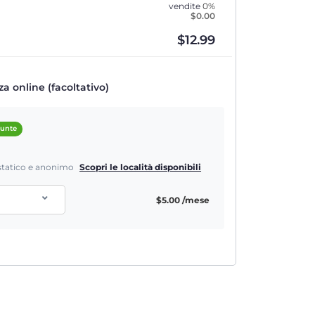
vendite
0%
$
0.00
$
12.99
a online (facoltativo)
iunte
P statico e anonimo
Scopri le località disponibili
$
5.00
/mese