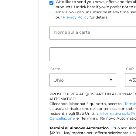
We'd like to send you news, offers and tips
products. Untick here if you'd prefer not to
emails. You can unsubscribe at any time usin
our
Privacy Policy
for details.
Nome sulla carta
Stato
CAP
PROSEGUI PER ACQUISTARE UN ABBONAME
AUTOMATICO.
Cliccando "Abbonati"; qui sotto, accetto i
Termin
clausola di risoluzione dei contenziosi con obbli
residenti negli Stati Uniti; la
Informativa sulla Pr
Cancellazione,
e i Termini di Rinnovo Automatico
Termini di Rinnovo Automatico
: Il tuo acqui
$
12.99
+ iva/imposte per l'offerta selezionata. I