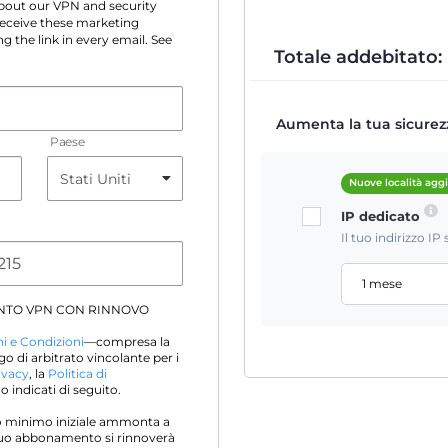
 about our VPN and security
 receive these marketing
g the link in every email. See
Totale addebitato:
Aumenta la tua sicurezz
Paese
Nuove località agg
IP dedicato
Il tuo indirizzo I
1 mese
NTO VPN CON RINNOVO
i e Condizioni
—compresa la
go di arbitrato vincolante per i
ivacy
, la
Politica di
 indicati di seguito.
sto minimo iniziale ammonta a
l tuo abbonamento si rinnoverà