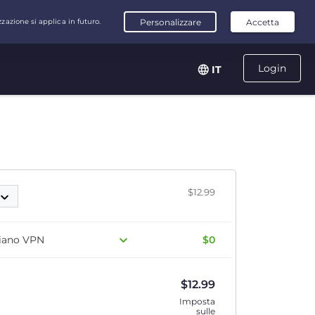
Login
IT
$12.99
 piano VPN
$0
$
12.99
Imposta
sulle