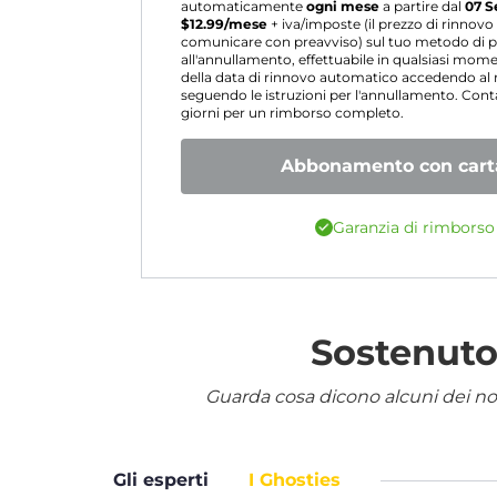
automaticamente
ogni mese
a partire dal
07 S
$
12.99
/mese
+ iva/imposte (il prezzo di rinnov
comunicare con preavviso) sul tuo metodo di p
all'annullamento, effettuabile in qualsiasi mo
della data di rinnovo automatico accedendo a
seguendo le istruzioni per l'annullamento. Contat
giorni per un rimborso completo.
Abbonamento con carta
Garanzia di rimborso 
Sostenuto 
Guarda cosa dicono alcuni dei nostr
Gli esperti
I Ghosties