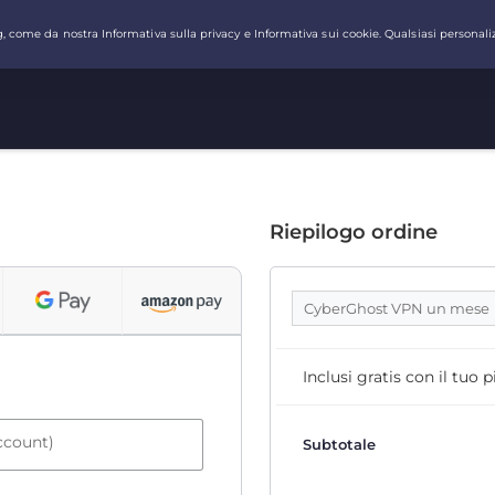
Riepilogo ordine
CyberGhost VPN un mese
Inclusi gratis con il tuo
account)
Subtotale