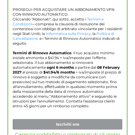
PROSEGUI PER ACQUISTARE UN ABBONAMENTO VPN
CON RINNOVO AUTOMATICO.
Cliccando "Abbonati"; qui sotto, accetto i
Termini e
Condizioni
—compresa la clausola di risoluzione dei
contenziosi con obbligo di arbitrato vincolante per i residenti
negli Stati Uniti; la
Informativa sulla Privacy
, la
Politica di
Cancellazione,
e i Termini di Rinnovo Automatico indicati di
seguito.
Termini di Rinnovo Automatico
: Il tuo acquisto minimo
iniziale ammonta a $
41.94
+ iva/imposte per l'offerta
selezionata. Il tuo abbonamento si rinnoverà
automaticamente
ogni 6 months
a partire dal
08 February
2027
al prezzo di
$
41.94
/6 months
+ iva/imposte (il prezzo di
rinnovo è soggetto a modifiche da comunicare con
preavviso) sul tuo metodo di pagamento selezionato, fino
all'annullamento, effettuabile in qualsiasi momento prima
della mezzanotte della data di rinnovo automatico
accedendo al menu “Abbonamento attivo” e seguendo le
istruzioni per l'annullamento. Contatta l'assistenza clienti
entro 45 giorni per un rimborso completo.
Iscriviti ora
Garanzia soddisfatti o rimborsati di 45 giorni