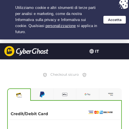
Hai scelto:
L'offerta migliore
per 2.1666666666667 anni a $
2.19
/mese
IT
Checkout sicuro
Credit/Debit Card