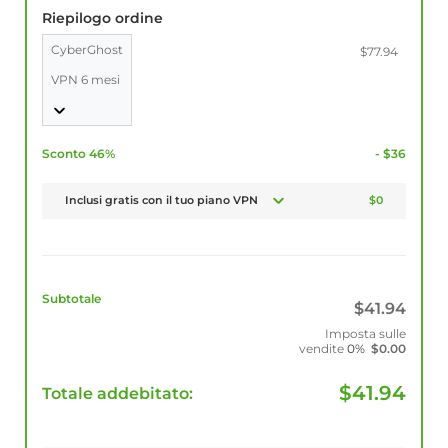
Riepilogo ordine
CyberGhost
$77.94
VPN 6 mesi
Sconto 46%
- $36
Inclusi gratis con il tuo piano VPN
$0
Subtotale
$
41.94
Imposta sulle
vendite
0%
$
0.00
$
41.94
Totale addebitato: