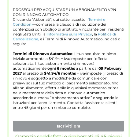
PROSEGUI PER ACQUISTARE UN ABBONAMENTO VPN
CON RINNOVO AUTOMATICO.
Cliccando "Abbonati"; qui sotto, accetto i
Termini e
Condizioni
—compresa la clausola di risoluzione dei
contenziosi con obbligo di arbitrato vincolante per i residenti
negli Stati Uniti; la
Informativa sulla Privacy
, la
Politica di
Cancellazione,
e i Termini di Rinnovo Automatico indicati di
seguito.
Termini di Rinnovo Automatico
: Il tuo acquisto minimo
iniziale ammonta a $
41.94
+ iva/imposte per l'offerta
selezionata. Il tuo abbonamento si rinnoverà
automaticamente
ogni 6 months
a partire dal
09 February
2027
al prezzo di
$
41.94
/6 months
+ iva/imposte (il prezzo di
rinnovo è soggetto a modifiche da comunicare con
preavviso) sul tuo metodo di pagamento selezionato, fino
all'annullamento, effettuabile in qualsiasi momento prima
della mezzanotte della data di rinnovo automatico
accedendo al menu “Abbonamento attivo” e seguendo le
istruzioni per l'annullamento. Contatta l'assistenza clienti
entro 45 giorni per un rimborso completo.
Iscriviti ora
Garanzia soddisfatti o rimborsati di 45 giorni