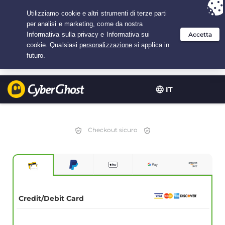
Hai scelto:
L'offerta migliore
per 2.1666666666667 anni a $
2.19
/mese
IT
Checkout sicuro
Credit/Debit Card