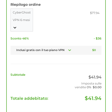
Riepilogo ordine
CyberGhost
$77.94
VPN 6 mesi
Sconto 46%
- $36
Inclusi gratis con il tuo piano VPN
$0
Subtotale
$
41.94
Imposta sulle
vendite
0%
$
0.00
$
41.94
Totale addebitato: