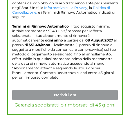
contenziosi con obbligo di arbitrato vincolante per i residenti
negli Stati Uniti; la
Informativa sulla Privacy
, la
Politica di
Cancellazione,
e i Termini di Rinnovo Automatico indicati di
seguito.
Termini di Rinnovo Automatico
: Il tuo acquisto minimo
iniziale ammonta a $
51.48
+ iva/imposte per l'offerta
selezionata. Il tuo abbonamento si rinnoverà
automaticamente
ogni anno
a partire dal
08 August 2027
al
prezzo di
$
51.48
/anno
+ iva/imposte (il prezzo di rinnovo è
soggetto a modifiche da comunicare con preavviso) sul tuo
metodo di pagamento selezionato, fino all'annullamento,
effettuabile in qualsiasi momento prima della mezzanotte
della data di rinnovo automatico accedendo al menu
“Abbonamento attivo” e seguendo le istruzioni per
l'annullamento. Contatta l'assistenza clienti entro 45 giorni
per un rimborso completo.
Iscriviti ora
Garanzia soddisfatti o rimborsati di 45 giorni