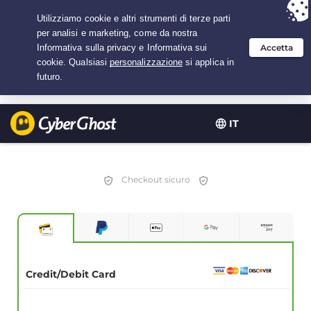
Hai scelto:
L'offerta migliore
per 3.3333333333333 anni a $
2.23
/mese
IT
Checkout sicuro
Credit/Debit Card