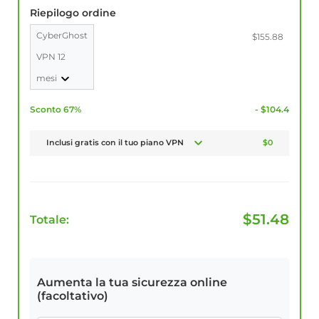
Riepilogo ordine
CyberGhost
$155.88
VPN 12
mesi
Sconto 67%
- $104.4
Inclusi gratis con il tuo piano VPN
$0
$
51.48
Totale:
Aumenta la tua sicurezza online
(facoltativo)