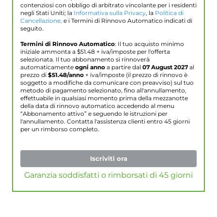
contenziosi con obbligo di arbitrato vincolante per i residenti
negli Stati Uniti; la
Informativa sulla Privacy
, la
Politica di
Cancellazione,
e i Termini di Rinnovo Automatico indicati di
seguito.
Termini di Rinnovo Automatico
: Il tuo acquisto minimo
iniziale ammonta a $
51.48
+ iva/imposte per l'offerta
selezionata. Il tuo abbonamento si rinnoverà
automaticamente
ogni anno
a partire dal
07 August 2027
al
prezzo di
$
51.48
/anno
+ iva/imposte (il prezzo di rinnovo è
soggetto a modifiche da comunicare con preavviso) sul tuo
metodo di pagamento selezionato, fino all'annullamento,
effettuabile in qualsiasi momento prima della mezzanotte
della data di rinnovo automatico accedendo al menu
“Abbonamento attivo” e seguendo le istruzioni per
l'annullamento. Contatta l'assistenza clienti entro 45 giorni
per un rimborso completo.
Iscriviti ora
Garanzia soddisfatti o rimborsati di 45 giorni