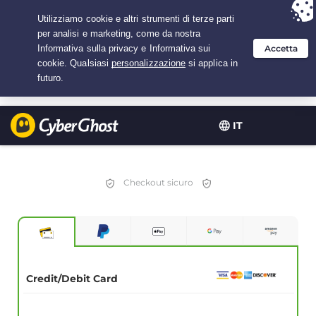
Hai scelto:
L'offerta migliore
per 3.3333333333333 anni a $
2.23
/mese
IT
Checkout sicuro
Credit/Debit Card