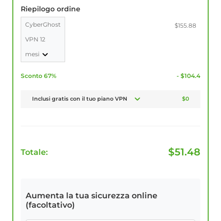
Riepilogo ordine
CyberGhost
$155.88
VPN 12
mesi
Sconto 67%
- $104.4
Inclusi gratis con il tuo piano VPN
$0
$
51.48
Totale:
Aumenta la tua sicurezza online
(facoltativo)