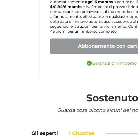
automaticamente
ogni 6 months
a partire dal
$
41.94
/6 months
+ iva/imposte (il prezzo di ri
comunicare con preavviso) sul tuo metodo di p
all'annullamento, effettuabile in qualsiasi mo
della data di rinnovo automatico accedendo a
seguendo le istruzioni per l'annullamento. Contat
45 giorni per un rimborso completo.
Abbonamento con carta
Garanzia di rimborso 
Sostenuto 
Guarda cosa dicono alcuni dei nostr
Gli esperti
I Ghosties