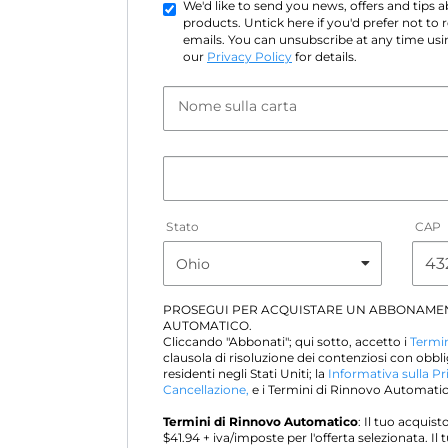
We'd like to send you news, offers and tips
products. Untick here if you'd prefer not to
emails. You can unsubscribe at any time usin
our
Privacy Policy
for details.
Nome sulla carta
Stato
CAP
PROSEGUI PER ACQUISTARE UN ABBONAME
AUTOMATICO.
Cliccando "Abbonati"; qui sotto, accetto i
Termin
clausola di risoluzione dei contenziosi con obbli
residenti negli Stati Uniti; la
Informativa sulla Pr
Cancellazione,
e i Termini di Rinnovo Automatico
Termini di Rinnovo Automatico
: Il tuo acqui
$
41.94
+ iva/imposte per l'offerta selezionata. I