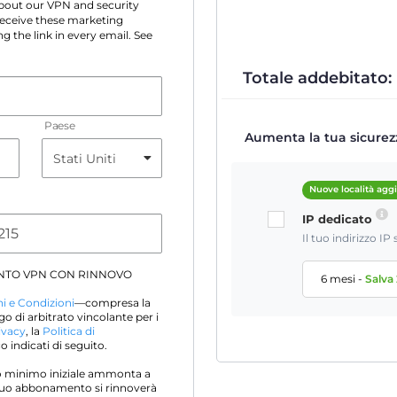
 about our VPN and security
 receive these marketing
g the link in every email. See
Totale addebitato:
Paese
Aumenta la tua sicurezz
Nuove località agg
IP dedicato
Il tuo indirizzo I
NTO VPN CON RINNOVO
6 mesi
-
Salva
i e Condizioni
—compresa la
go di arbitrato vincolante per i
ivacy
, la
Politica di
 indicati di seguito.
sto minimo iniziale ammonta a
l tuo abbonamento si rinnoverà