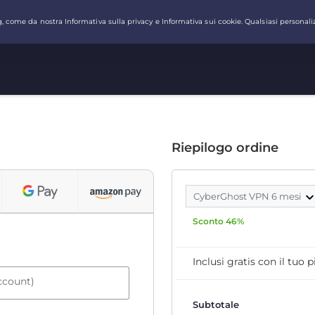
Riepilogo ordine
CyberGhost VPN 6 mesi
Sconto 46%
Inclusi gratis con il tuo
account)
Subtotale