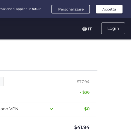
Login
IT
$77.94
- $36
 piano VPN
$0
$
41.94