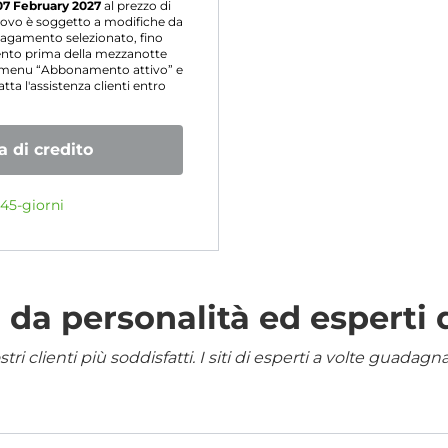
07 February 2027
al prezzo di
nnovo è soggetto a modifiche da
agamento selezionato, fino
mento prima della mezzanotte
l menu “Abbonamento attivo” e
ta l'assistenza clienti entro
 di credito
45-giorni
da personalità ed esperti 
i clienti più soddisfatti. I siti di esperti a volte guadag