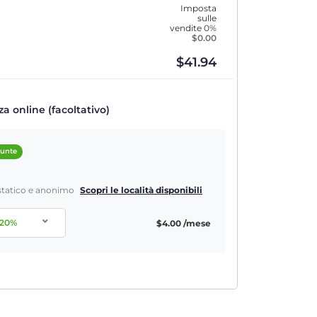
Imposta
sulle
vendite
0%
$
0.00
$
41.94
a online (facoltativo)
iunte
P statico e anonimo
Scopri le località disponibili
20
%
$
4.00
/mese