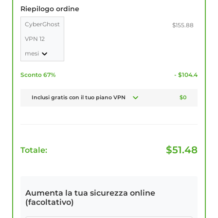
Riepilogo ordine
CyberGhost
$155.88
VPN 12
mesi
Sconto 67%
- $104.4
Inclusi gratis con il tuo piano VPN
$0
$
51.48
Totale:
Aumenta la tua sicurezza online
(facoltativo)