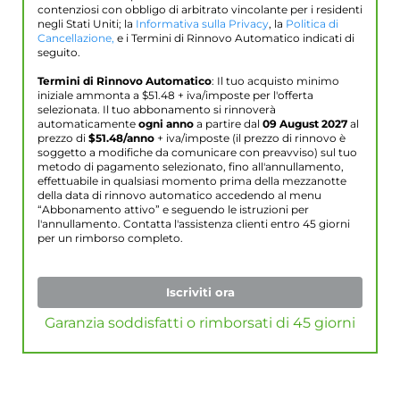
contenziosi con obbligo di arbitrato vincolante per i residenti
negli Stati Uniti; la
Informativa sulla Privacy
, la
Politica di
Cancellazione,
e i Termini di Rinnovo Automatico indicati di
seguito.
Termini di Rinnovo Automatico
: Il tuo acquisto minimo
iniziale ammonta a $
51.48
+ iva/imposte per l'offerta
selezionata. Il tuo abbonamento si rinnoverà
automaticamente
ogni anno
a partire dal
09 August 2027
al
prezzo di
$
51.48
/anno
+ iva/imposte (il prezzo di rinnovo è
soggetto a modifiche da comunicare con preavviso) sul tuo
metodo di pagamento selezionato, fino all'annullamento,
effettuabile in qualsiasi momento prima della mezzanotte
della data di rinnovo automatico accedendo al menu
“Abbonamento attivo” e seguendo le istruzioni per
l'annullamento. Contatta l'assistenza clienti entro 45 giorni
per un rimborso completo.
Iscriviti ora
Garanzia soddisfatti o rimborsati di 45 giorni