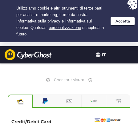
Hai scelto:
L'offerta migliore
per 3.3333333333333 anni a $
2.23
/mese
IT
Checkout sicuro
Credit/Debit Card