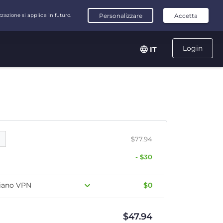
Login
IT
$77.94
- $30
 piano VPN
$0
$
47.94