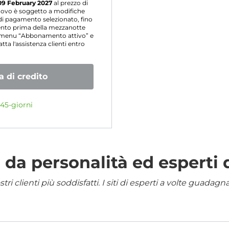
09 February 2027
al prezzo di
nnovo è soggetto a modifiche
i pagamento selezionato, fino
mento prima della mezzanotte
l menu “Abbonamento attivo” e
ta l'assistenza clienti entro
 di credito
45-giorni
da personalità ed esperti 
i clienti più soddisfatti. I siti di esperti a volte guadag