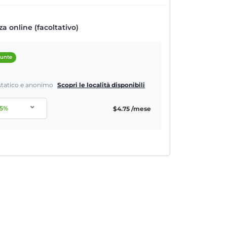
a online (facoltativo)
iunte
P statico e anonimo
Scopri le località disponibili
5
%
$
4.75
/mese