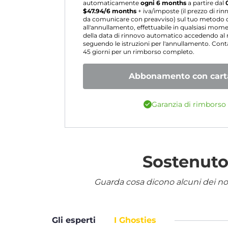
automaticamente
ogni 6 months
a partire dal
$
47.94
/6 months
+ iva/imposte (il prezzo di ri
da comunicare con preavviso) sul tuo metodo d
all'annullamento, effettuabile in qualsiasi mo
della data di rinnovo automatico accedendo a
seguendo le istruzioni per l'annullamento. Contat
45 giorni per un rimborso completo.
Abbonamento con carta
Garanzia di rimborso 
Sostenuto 
Guarda cosa dicono alcuni dei nostr
Gli esperti
I Ghosties