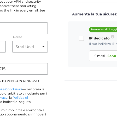
 about our VPN and security
 receive these marketing
g the link in every email. See
Aumenta la tua sicurezz
Nuove località agg
Paese
IP dedicato
Il tuo indirizzo I
6 mesi
-
Salva
NTO VPN CON RINNOVO
i e Condizioni
—compresa la
go di arbitrato vincolante per i
ivacy
, la
Politica di
 indicati di seguito.
sto minimo iniziale ammonta a
Il tuo abbonamento si rinnoverà