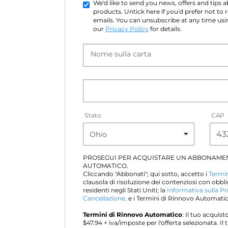
We'd like to send you news, offers and tips
products. Untick here if you'd prefer not to
emails. You can unsubscribe at any time usin
our
Privacy Policy
for details.
Nome sulla carta
Stato
CAP
PROSEGUI PER ACQUISTARE UN ABBONAME
AUTOMATICO.
Cliccando "Abbonati"; qui sotto, accetto i
Termin
clausola di risoluzione dei contenziosi con obbli
residenti negli Stati Uniti; la
Informativa sulla Pr
Cancellazione,
e i Termini di Rinnovo Automatico
Termini di Rinnovo Automatico
: Il tuo acqui
$
47.94
+ iva/imposte per l'offerta selezionata. 