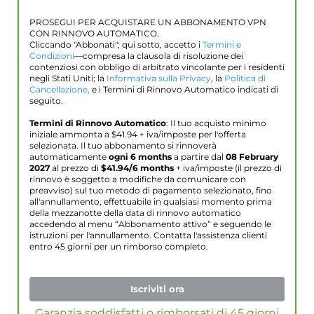
PROSEGUI PER ACQUISTARE UN ABBONAMENTO VPN
CON RINNOVO AUTOMATICO.
Cliccando "Abbonati"; qui sotto, accetto i
Termini e
Condizioni
—compresa la clausola di risoluzione dei
contenziosi con obbligo di arbitrato vincolante per i residenti
negli Stati Uniti; la
Informativa sulla Privacy
, la
Politica di
Cancellazione,
e i Termini di Rinnovo Automatico indicati di
seguito.
Termini di Rinnovo Automatico
: Il tuo acquisto minimo
iniziale ammonta a $
41.94
+ iva/imposte per l'offerta
selezionata. Il tuo abbonamento si rinnoverà
automaticamente
ogni 6 months
a partire dal
08 February
2027
al prezzo di
$
41.94
/6 months
+ iva/imposte (il prezzo di
rinnovo è soggetto a modifiche da comunicare con
preavviso) sul tuo metodo di pagamento selezionato, fino
all'annullamento, effettuabile in qualsiasi momento prima
della mezzanotte della data di rinnovo automatico
accedendo al menu “Abbonamento attivo” e seguendo le
istruzioni per l'annullamento. Contatta l'assistenza clienti
entro 45 giorni per un rimborso completo.
Iscriviti ora
Garanzia soddisfatti o rimborsati di 45 giorni