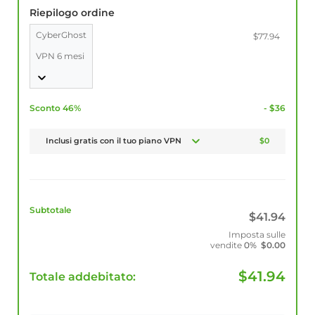
Riepilogo ordine
CyberGhost
$77.94
VPN 6 mesi
Sconto 46%
- $36
Inclusi gratis con il tuo piano VPN
$0
Subtotale
$
41.94
Imposta sulle
vendite
0%
$
0.00
$
41.94
Totale addebitato: