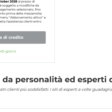
ctober 2028
al prezzo di
o è soggetto a modifiche da
agamento selezionato, fino
mento prima della mezzanotte
l menu “Abbonamento attivo” e
ta l'assistenza clienti entro
 di credito
45-giorni
da personalità ed esperti 
i clienti più soddisfatti. I siti di esperti a volte guadag