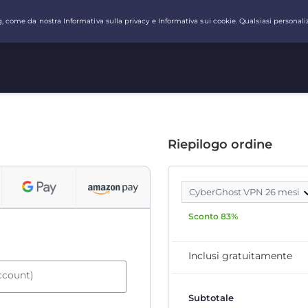
Riepilogo ordine
CyberGhost VPN 26 mesi
Sconto 83%
Inclusi gratuitamente
account)
Subtotale