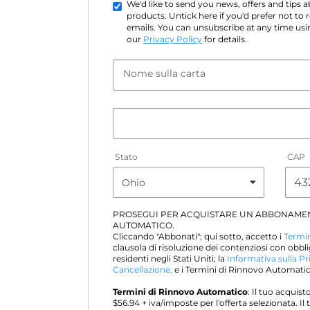
We'd like to send you news, offers and tips
products. Untick here if you'd prefer not to
emails. You can unsubscribe at any time usin
our
Privacy Policy
for details.
Nome sulla carta
Stato
CAP
PROSEGUI PER ACQUISTARE UN ABBONAME
AUTOMATICO.
Cliccando "Abbonati"; qui sotto, accetto i
Termin
clausola di risoluzione dei contenziosi con obbli
residenti negli Stati Uniti; la
Informativa sulla Pr
Cancellazione,
e i Termini di Rinnovo Automatico
Termini di Rinnovo Automatico
: Il tuo acqui
$
56.94
+ iva/imposte per l'offerta selezionata. 