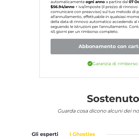
automaticamente
ogni anno
a partire dal
07 O
$
56.94
/anno
+ iva/imposte (il prezzo di rinnov
comunicare con preavviso) sul tuo metodo di p
all'annullamento, effettuabile in qualsiasi mo
della data di rinnovo automatico accedendo a
seguendo le istruzioni per l'annullamento. Contat
45 giorni per un rimborso completo.
Abbonamento con carta
Garanzia di rimborso 
Sostenuto 
Guarda cosa dicono alcuni dei nostr
Gli esperti
I Ghosties