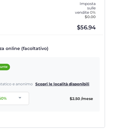
Imposta
sulle
vendite
0%
$
0.00
$
56.94
a online (facoltativo)
iunte
P statico e anonimo
Scopri le località disponibili
50
%
$
2.50
/mese