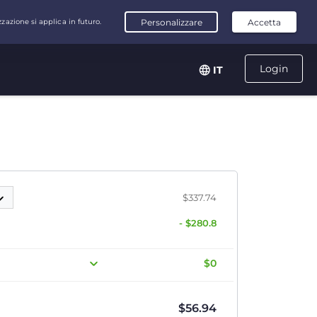
Login
IT
$337.74
- $280.8
$0
$
56.94