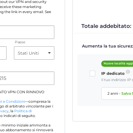
 about our VPN and security
 receive these marketing
g the link in every email. See
Totale addebitato:
Paese
Aumenta la tua sicurezz
Nuove località agg
IP dedicato
Il tuo indirizzo I
NTO VPN CON RINNOVO
2 anni
-
Salva
i e Condizioni
—compresa la
go di arbitrato vincolante per i
ivacy
, la
Politica di
 indicati di seguito.
sto minimo iniziale ammonta a
Il tuo abbonamento si rinnoverà