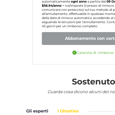
automaticamente
ogni anno
a partire dal
09 O
$
56.94
/anno
+ iva/imposte (il prezzo di rinnov
comunicare con preavviso) sul tuo metodo di p
all'annullamento, effettuabile in qualsiasi mo
della data di rinnovo automatico accedendo a
seguendo le istruzioni per l'annullamento. Contat
45 giorni per un rimborso completo.
Abbonamento con carta
Garanzia di rimborso 
Sostenuto 
Guarda cosa dicono alcuni dei nostr
Gli esperti
I Ghosties