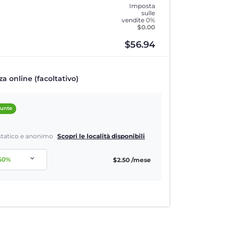
Imposta
sulle
vendite
0%
$
0.00
$
56.94
a online (facoltativo)
iunte
P statico e anonimo
Scopri le località disponibili
50
%
$
2.50
/mese