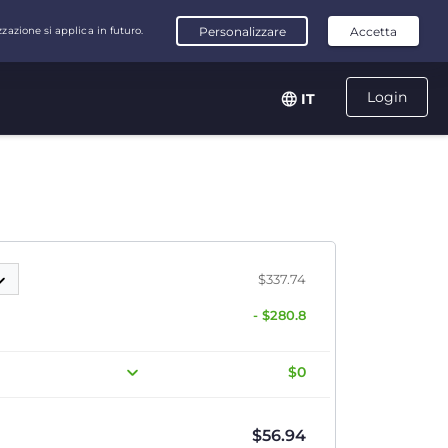
Login
IT
$337.74
- $280.8
$0
$
56.94