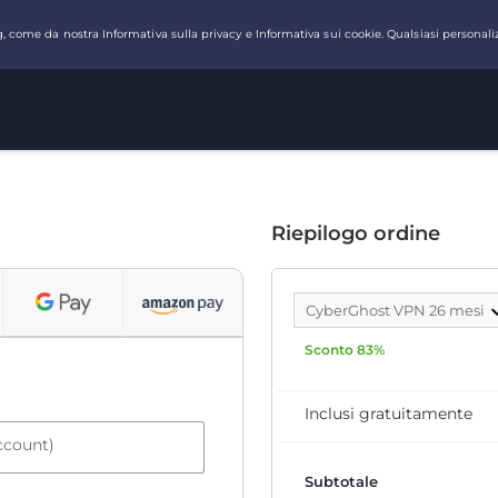
Riepilogo ordine
CyberGhost VPN 26 mesi
Sconto 83%
Inclusi gratuitamente
account)
Subtotale