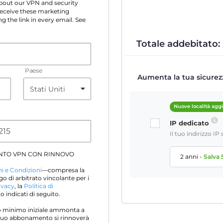
 about our VPN and security
 receive these marketing
g the link in every email. See
Totale addebitato:
Paese
Aumenta la tua sicurezz
Nuove località agg
IP dedicato
Il tuo indirizzo I
NTO VPN CON RINNOVO
2 anni
-
Salva
i e Condizioni
—compresa la
go di arbitrato vincolante per i
ivacy
, la
Politica di
 indicati di seguito.
sto minimo iniziale ammonta a
Il tuo abbonamento si rinnoverà