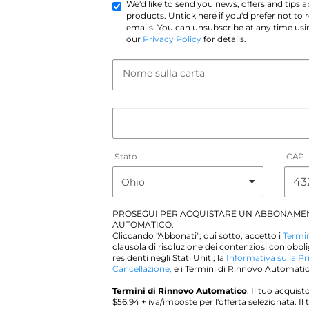
We'd like to send you news, offers and tips
products. Untick here if you'd prefer not to
emails. You can unsubscribe at any time usin
our
Privacy Policy
for details.
Nome sulla carta
Stato
CAP
PROSEGUI PER ACQUISTARE UN ABBONAME
AUTOMATICO.
Cliccando "Abbonati"; qui sotto, accetto i
Termin
clausola di risoluzione dei contenziosi con obbli
residenti negli Stati Uniti; la
Informativa sulla Pr
Cancellazione,
e i Termini di Rinnovo Automatico
Termini di Rinnovo Automatico
: Il tuo acqui
$
56.94
+ iva/imposte per l'offerta selezionata. 