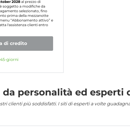
ctober 2028
al prezzo di
o è soggetto a modifiche da
agamento selezionato, fino
mento prima della mezzanotte
l menu “Abbonamento attivo” e
ta l'assistenza clienti entro
 di credito
45-giorni
da personalità ed esperti 
i clienti più soddisfatti. I siti di esperti a volte guadag