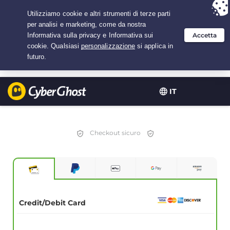
Hai scelto:
L'offerta migliore
per 3.3333333333333 anni a $
2.23
/mese
IT
Checkout sicuro
Credit/Debit Card