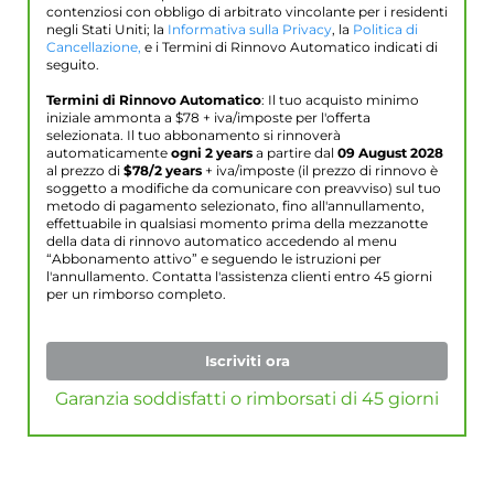
contenziosi con obbligo di arbitrato vincolante per i residenti
negli Stati Uniti; la
Informativa sulla Privacy
, la
Politica di
Cancellazione,
e i Termini di Rinnovo Automatico indicati di
seguito.
Termini di Rinnovo Automatico
: Il tuo acquisto minimo
iniziale ammonta a $
78
+ iva/imposte per l'offerta
selezionata. Il tuo abbonamento si rinnoverà
automaticamente
ogni 2 years
a partire dal
09 August 2028
al prezzo di
$
78
/2 years
+ iva/imposte (il prezzo di rinnovo è
soggetto a modifiche da comunicare con preavviso) sul tuo
metodo di pagamento selezionato, fino all'annullamento,
effettuabile in qualsiasi momento prima della mezzanotte
della data di rinnovo automatico accedendo al menu
“Abbonamento attivo” e seguendo le istruzioni per
l'annullamento. Contatta l'assistenza clienti entro 45 giorni
per un rimborso completo.
Iscriviti ora
Garanzia soddisfatti o rimborsati di 45 giorni