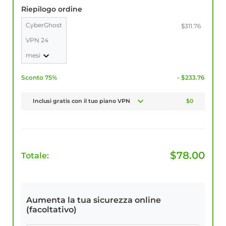
Riepilogo ordine
CyberGhost
$311.76
VPN 24
mesi
Sconto 75%
- $233.76
Inclusi gratis con il tuo piano VPN
$0
$
78.00
Totale:
Aumenta la tua sicurezza online
(facoltativo)