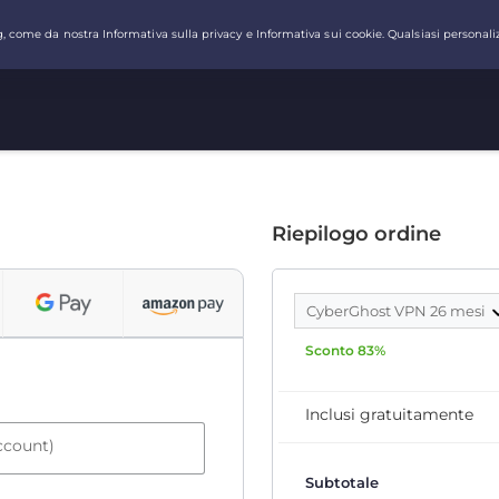
Riepilogo ordine
CyberGhost VPN 26 mesi
Sconto 83%
Inclusi gratuitamente
account)
Subtotale