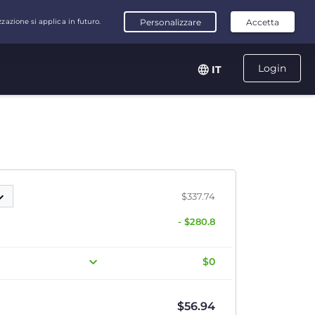
Login
IT
$337.74
- $280.8
$0
$
56.94