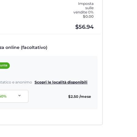
Imposta
sulle
vendite
0%
$
0.00
$
56.94
a online (facoltativo)
iunte
P statico e anonimo
Scopri le località disponibili
50
%
$
2.50
/mese