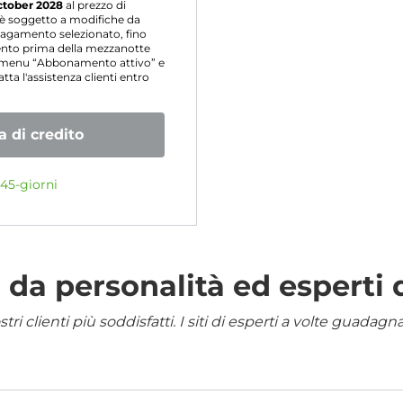
ctober 2028
al prezzo di
o è soggetto a modifiche da
agamento selezionato, fino
mento prima della mezzanotte
l menu “Abbonamento attivo” e
ta l'assistenza clienti entro
 di credito
45-giorni
da personalità ed esperti 
i clienti più soddisfatti. I siti di esperti a volte guadag