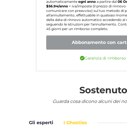
automaticamente
ogni anno
a partire dal
06 O
$
56.94
/anno
+ iva/imposte (il prezzo di rinnov
comunicare con preavviso) sul tuo metodo di p
all'annullamento, effettuabile in qualsiasi mo
della data di rinnovo automatico accedendo a
seguendo le istruzioni per l'annullamento. Contat
45 giorni per un rimborso completo.
Abbonamento con carta
Garanzia di rimborso 
Sostenuto 
Guarda cosa dicono alcuni dei nostr
Gli esperti
I Ghosties