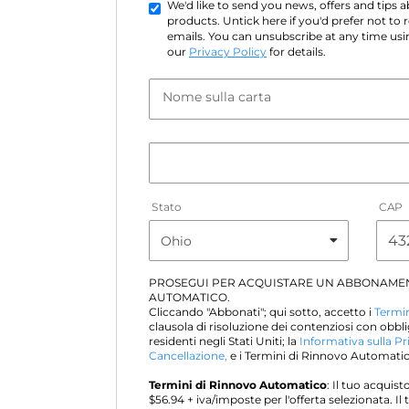
We'd like to send you news, offers and tips
products. Untick here if you'd prefer not to
emails. You can unsubscribe at any time usin
our
Privacy Policy
for details.
Nome sulla carta
Stato
CAP
PROSEGUI PER ACQUISTARE UN ABBONAME
AUTOMATICO.
Cliccando "Abbonati"; qui sotto, accetto i
Termin
clausola di risoluzione dei contenziosi con obbli
residenti negli Stati Uniti; la
Informativa sulla Pr
Cancellazione,
e i Termini di Rinnovo Automatico
Termini di Rinnovo Automatico
: Il tuo acqui
$
56.94
+ iva/imposte per l'offerta selezionata. 