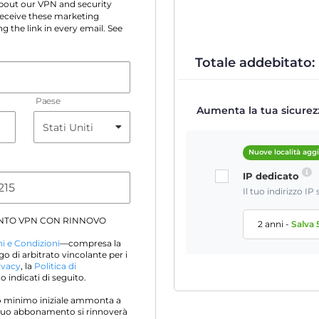
 about our VPN and security
 receive these marketing
g the link in every email. See
Totale addebitato:
Paese
Aumenta la tua sicurezz
Nuove località agg
IP dedicato
Il tuo indirizzo I
NTO VPN CON RINNOVO
2 anni
-
Salva
i e Condizioni
—compresa la
go di arbitrato vincolante per i
ivacy
, la
Politica di
 indicati di seguito.
sto minimo iniziale ammonta a
Il tuo abbonamento si rinnoverà