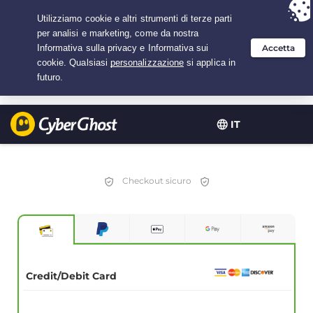
Hai scelto:
L'offerta migliore
per 2.1666666666667 anni a $
2.19
/mese
IT
Checkout sicuro
Credit/Debit Card