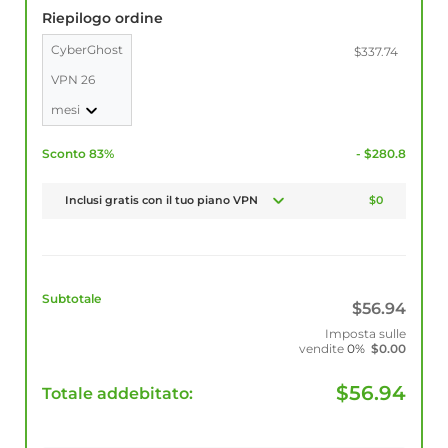
Riepilogo ordine
CyberGhost
$337.74
VPN 26
mesi
Sconto 83%
- $280.8
Inclusi gratis con il tuo piano VPN
$0
Subtotale
$
56.94
Imposta sulle
vendite
0%
$
0.00
$
56.94
Totale addebitato: