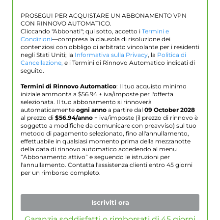
PROSEGUI PER ACQUISTARE UN ABBONAMENTO VPN
CON RINNOVO AUTOMATICO.
Cliccando "Abbonati"; qui sotto, accetto i
Termini e
Condizioni
—compresa la clausola di risoluzione dei
contenziosi con obbligo di arbitrato vincolante per i residenti
negli Stati Uniti; la
Informativa sulla Privacy
, la
Politica di
Cancellazione,
e i Termini di Rinnovo Automatico indicati di
seguito.
Termini di Rinnovo Automatico
: Il tuo acquisto minimo
iniziale ammonta a $
56.94
+ iva/imposte per l'offerta
selezionata. Il tuo abbonamento si rinnoverà
automaticamente
ogni anno
a partire dal
09 October 2028
al prezzo di
$
56.94
/anno
+ iva/imposte (il prezzo di rinnovo è
soggetto a modifiche da comunicare con preavviso) sul tuo
metodo di pagamento selezionato, fino all'annullamento,
effettuabile in qualsiasi momento prima della mezzanotte
della data di rinnovo automatico accedendo al menu
“Abbonamento attivo” e seguendo le istruzioni per
l'annullamento. Contatta l'assistenza clienti entro 45 giorni
per un rimborso completo.
Iscriviti ora
Garanzia soddisfatti o rimborsati di 45 giorni