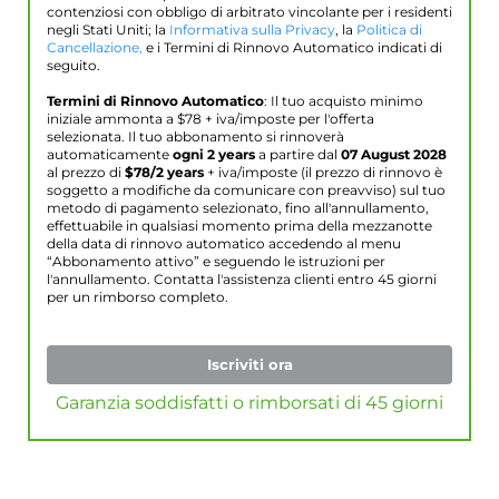
contenziosi con obbligo di arbitrato vincolante per i residenti
negli Stati Uniti; la
Informativa sulla Privacy
, la
Politica di
Cancellazione,
e i Termini di Rinnovo Automatico indicati di
seguito.
Termini di Rinnovo Automatico
: Il tuo acquisto minimo
iniziale ammonta a $
78
+ iva/imposte per l'offerta
selezionata. Il tuo abbonamento si rinnoverà
automaticamente
ogni 2 years
a partire dal
07 August 2028
al prezzo di
$
78
/2 years
+ iva/imposte (il prezzo di rinnovo è
soggetto a modifiche da comunicare con preavviso) sul tuo
metodo di pagamento selezionato, fino all'annullamento,
effettuabile in qualsiasi momento prima della mezzanotte
della data di rinnovo automatico accedendo al menu
“Abbonamento attivo” e seguendo le istruzioni per
l'annullamento. Contatta l'assistenza clienti entro 45 giorni
per un rimborso completo.
Iscriviti ora
Garanzia soddisfatti o rimborsati di 45 giorni