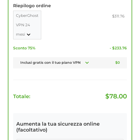
Riepilogo ordine
CyberGhost
$311.76
VPN 24
mesi
Sconto 75%
- $233.76
Inclusi gratis con il tuo piano VPN
$0
$
78.00
Totale:
Aumenta la tua sicurezza online
(facoltativo)