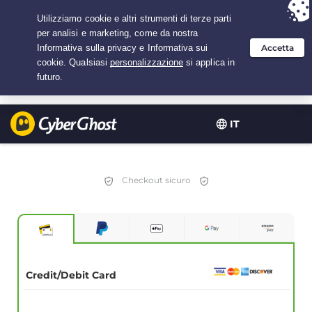
Hai scelto:
L'offerta migliore
per 3.3333333333333 anni a $
2.23
/mese
IT
Checkout sicuro
Credit/Debit Card