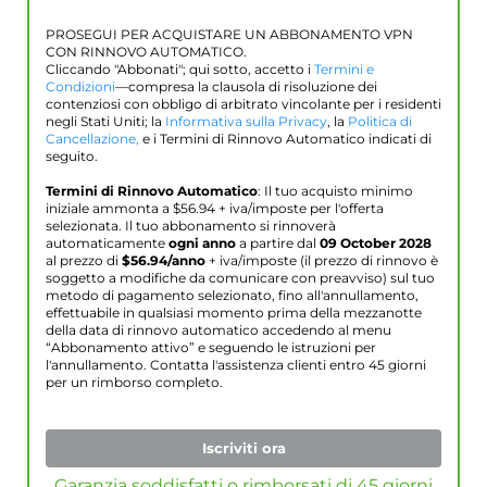
PROSEGUI PER ACQUISTARE UN ABBONAMENTO VPN
CON RINNOVO AUTOMATICO.
Cliccando "Abbonati"; qui sotto, accetto i
Termini e
Condizioni
—compresa la clausola di risoluzione dei
contenziosi con obbligo di arbitrato vincolante per i residenti
negli Stati Uniti; la
Informativa sulla Privacy
, la
Politica di
Cancellazione,
e i Termini di Rinnovo Automatico indicati di
seguito.
Termini di Rinnovo Automatico
: Il tuo acquisto minimo
iniziale ammonta a $
56.94
+ iva/imposte per l'offerta
selezionata. Il tuo abbonamento si rinnoverà
automaticamente
ogni anno
a partire dal
09 October 2028
al prezzo di
$
56.94
/anno
+ iva/imposte (il prezzo di rinnovo è
soggetto a modifiche da comunicare con preavviso) sul tuo
metodo di pagamento selezionato, fino all'annullamento,
effettuabile in qualsiasi momento prima della mezzanotte
della data di rinnovo automatico accedendo al menu
“Abbonamento attivo” e seguendo le istruzioni per
l'annullamento. Contatta l'assistenza clienti entro 45 giorni
per un rimborso completo.
Iscriviti ora
Garanzia soddisfatti o rimborsati di 45 giorni