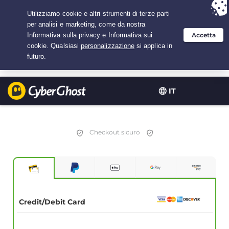
Hai scelto:
L'offerta migliore
per 2.1666666666667 anni a $
2.19
/mese
IT
Checkout sicuro
Credit/Debit Card