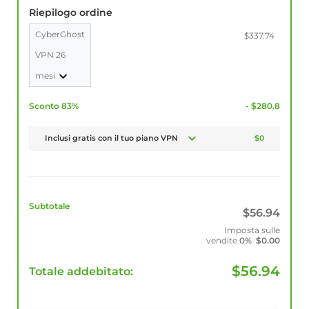
Riepilogo ordine
CyberGhost
$337.74
VPN 26
mesi
Sconto 83%
- $280.8
Inclusi gratis con il tuo piano VPN
$0
Subtotale
$
56.94
Imposta sulle
vendite
0%
$
0.00
$
56.94
Totale addebitato: