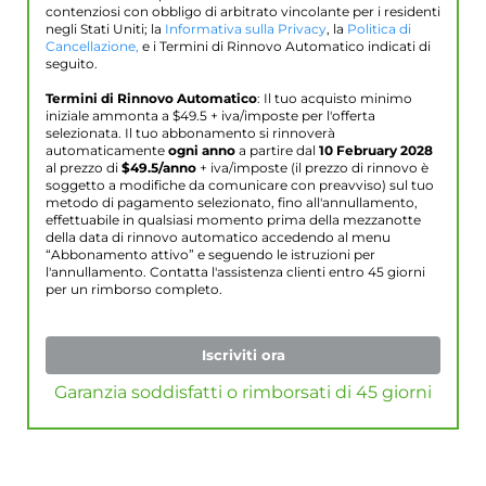
contenziosi con obbligo di arbitrato vincolante per i residenti
negli Stati Uniti; la
Informativa sulla Privacy
, la
Politica di
Cancellazione,
e i Termini di Rinnovo Automatico indicati di
seguito.
Termini di Rinnovo Automatico
: Il tuo acquisto minimo
iniziale ammonta a $
49.5
+ iva/imposte per l'offerta
selezionata. Il tuo abbonamento si rinnoverà
automaticamente
ogni anno
a partire dal
10 February 2028
al prezzo di
$
49.5
/anno
+ iva/imposte (il prezzo di rinnovo è
soggetto a modifiche da comunicare con preavviso) sul tuo
metodo di pagamento selezionato, fino all'annullamento,
effettuabile in qualsiasi momento prima della mezzanotte
della data di rinnovo automatico accedendo al menu
“Abbonamento attivo” e seguendo le istruzioni per
l'annullamento. Contatta l'assistenza clienti entro 45 giorni
per un rimborso completo.
Iscriviti ora
Garanzia soddisfatti o rimborsati di 45 giorni