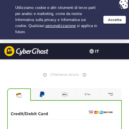
Hai scelto:
L'offerta migliore
per 1.5 anni a $
2.75
/mese
IT
Checkout sicuro
Credit/Debit Card