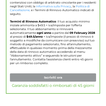
contenziosi con obbligo di arbitrato vincolante per i residenti
negli Stati Uniti; la
Informativa sulla Privacy
, la
Politica di
Cancellazione,
e i Termini di Rinnovo Automatico indicati di
seguito.
Termini di Rinnovo Automatico
: Il tuo acquisto minimo
iniziale ammonta a $
49.5
+ iva/imposte per l'offerta
selezionata. Il tuo abbonamento si rinnoverà
automaticamente
ogni anno
a partire dal
09 February 2028
al prezzo di
$
49.5
/anno
+ iva/imposte (il prezzo di rinnovo è
soggetto a modifiche da comunicare con preavviso) sul tuo
metodo di pagamento selezionato, fino all'annullamento,
effettuabile in qualsiasi momento prima della mezzanotte
della data di rinnovo automatico accedendo al menu
“Abbonamento attivo” e seguendo le istruzioni per
l'annullamento. Contatta l'assistenza clienti entro 45 giorni
per un rimborso completo.
Iscriviti ora
Garanzia soddisfatti o rimborsati di 45 giorni