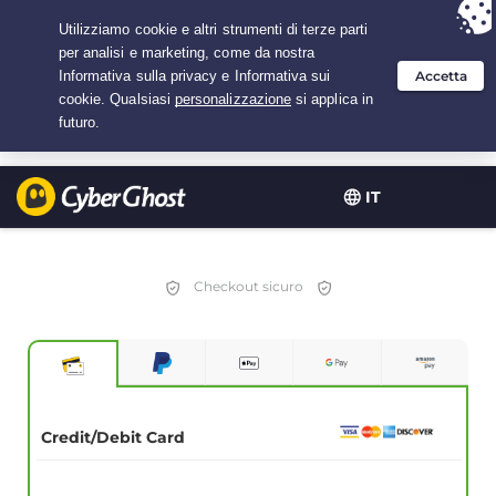
Hai scelto:
L'offerta migliore
per 1.5 anni a $
2.75
/mese
IT
Checkout sicuro
Credit/Debit Card