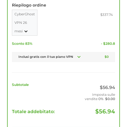
Riepilogo ordine
CyberGhost
$337.74
VPN 26
mesi
Sconto 83%
- $280.8
Inclusi gratis con il tuo piano VPN
$0
Subtotale
$
56.94
Imposta sulle
vendite
0%
$
0.00
$
56.94
Totale addebitato: