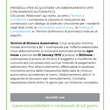
PROSEGUI PER ACQUISTARE UN ABBONAMENTO VPN
CON RINNOVO AUTOMATICO.
Cliccando "Abbonati"; qui sotto, accetto i
Termini e
Condizioni
—compresa la clausola di risoluzione dei
contenziosi con obbligo di arbitrato vincolante per i residenti
negli Stati Uniti; la
Informativa sulla Privacy
, la
Politica di
Cancellazione,
e i Termini di Rinnovo Automatico indicati di
seguito.
Termini di Rinnovo Automatico
: Il tuo acquisto minimo
iniziale ammonta a $
0
+ iva/imposte per l'offerta selezionata.
Il tuo abbonamento si rinnoverà automaticamente
ogni
mese
a partire dal
01 January 1970
al prezzo di
$
0
/mese
+
iva/imposte (il prezzo di rinnovo è soggetto a modifiche da
comunicare con preavviso) sul tuo metodo di pagamento
selezionato, fino all'annullamento, effettuabile in qualsiasi
momento prima della mezzanotte della data di rinnovo
automatico accedendo al menu “Abbonamento attivo” e
seguendo le istruzioni per l'annullamento. Contatta
l'assistenza clienti entro 14 giorni per un rimborso completo.
Iscriviti ora
Garanzia soddisfatti o rimborsati di 45 giorni