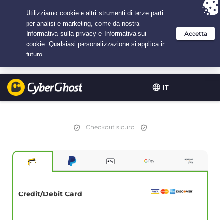
Hai scelto:
L'offerta migliore
per 2.1666666666667 anni a $
2.19
/mese
IT
Checkout sicuro
Credit/Debit Card