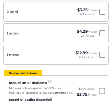
$
3.25
/mese
2 anni
IVA inclusa
$
4.29
/mese
1 anno
IVA inclusa
$
12.99
/mese
1 mese
IVA inclusa
Nuove ubicazione
Includi un IP dedicato
Migliora la tua esperienza VPN con un
$
5.00
/mese
indirizzo IP assegnato esclusivamente a te.
$
3.75
/mese
Scopri le località disponibili