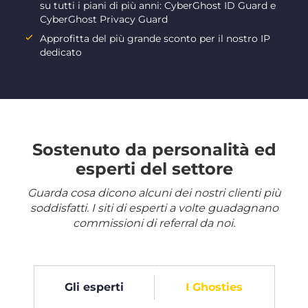
su tutti i piani di più anni: CyberGhost ID Guard e
CyberGhost Privacy Guard
Approfitta del più grande sconto per il nostro IP
dedicato
Sostenuto da personalità ed
esperti del settore
Guarda cosa dicono alcuni dei nostri clienti più
soddisfatti. I siti di esperti a volte guadagnano
commissioni di referral da noi.
Gli esperti
I Ghosties