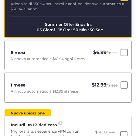
Addebito di
$56.94
per i primi 2 anni, poi rinnovo automatico a
$56.94
all'anno
Summer Offer Ends In:
05
Giorni
18
Ore
:
50
Min
:
50
Sec
$
6.99
6 mesi
/mese
Rinnovo automatico a
$41.94
ogni 6 mesi
$
12.99
1 mese
/mese
Rinnovo automatico a
$12.99
al mese
Nuove ubicazione
Includi un IP dedicato
Migliora la tua esperienza VPN con un
$
5.00
/mese