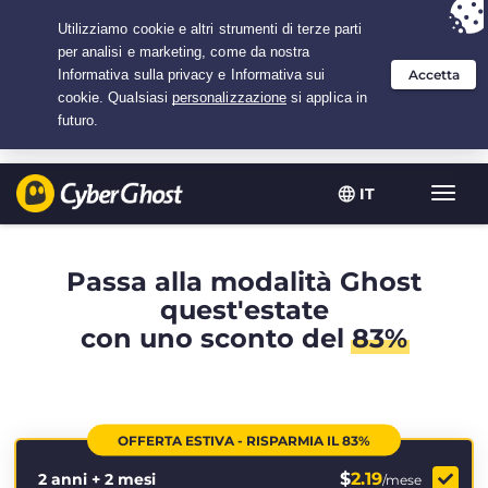
Hai scelto:
L'offerta migliore
per 2.1666666666667 anni a $
2.19
/mese
IT
Attiva
navig
Passa alla modalità Ghost
quest'estate
con uno sconto del
83%
OFFERTA ESTIVA - RISPARMIA IL 83%
$
2.19
2 anni + 2 mesi
/mese