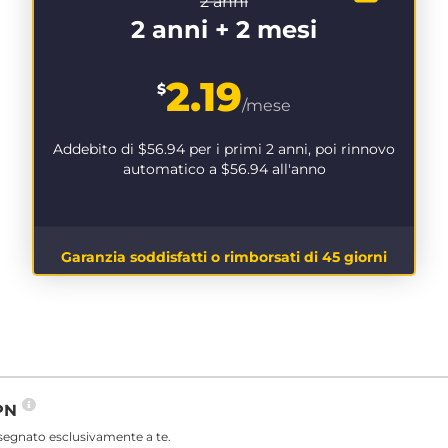
2 anni
2 anni + 2 mesi
2.19
$
/mese
Addebito di
$56.94
per i primi 2 anni, poi rinnovo
automatico a
$56.94
all'anno
Garanzia soddisfatti o rimborsati di 45 giorni
VPN
ssegnato esclusivamente a te.