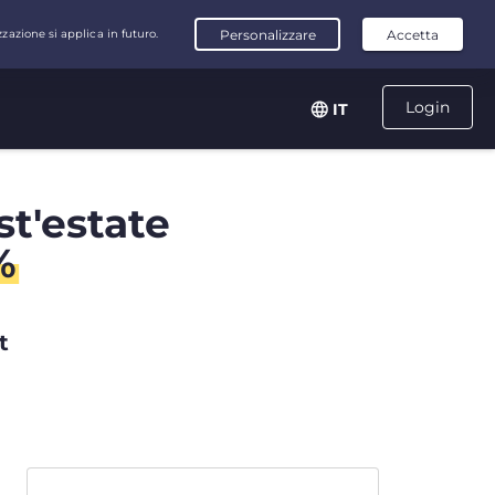
Login
IT
st'estate
%
t