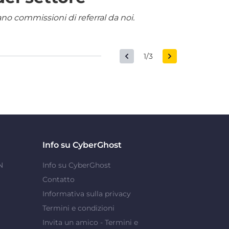
nano commissioni di referral da noi.
1/3
Info su CyberGhost
N
Info su CyberGhost
Contatto
Informativa sulla privacy
Termini e condizioni
Invita un amico - Termini e