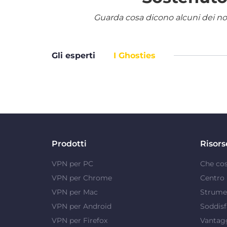
Guarda cosa dicono alcuni dei nostr
Gli esperti
I Ghosties
Prodotti
Risors
VPN per PC
Che co
VPN per Chrome
Centro 
VPN per Mac
Strumen
VPN per Android
Soddisf
VPN per Firefox
Vantag