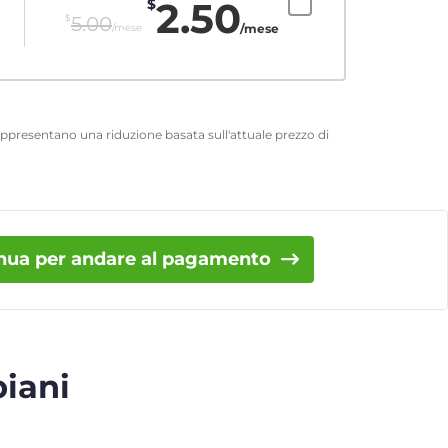
2.50
$
$
5.00
/mese
/mese
 rappresentano una riduzione basata sull'attuale prezzo di
nua per andare al pagamento
piani