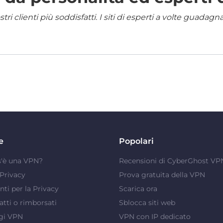
i clienti più soddisfatti. I siti di esperti a volte guadag
e
Popolari
s'è una VPN?
Recensioni di CyberGhost VP
Privacy
Prova gratuita della VPN
ti per la Privacy
Scarica ora
atti o rimborsati
Sblocca siti web
gi VPN
VPN con IP dedicato