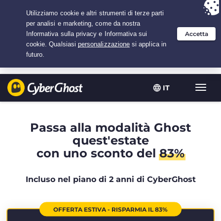
Hai scelto:
L'offerta migliore
per 2.1666666666667 anni a $
2.19
/mese
IT
Attiva
navig
Passa alla modalità Ghost
quest'estate
con uno sconto del
83%
Incluso nel piano di 2 anni di CyberGhost
OFFERTA ESTIVA - RISPARMIA IL 83%