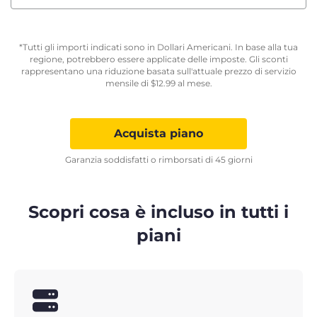
*Tutti gli importi indicati sono in Dollari Americani. In base alla tua
regione, potrebbero essere applicate delle imposte. Gli sconti
rappresentano una riduzione basata sull'attuale prezzo di servizio
mensile di
$
12.99
al mese.
Acquista piano
Garanzia soddisfatti o rimborsati di 45 giorni
Scopri cosa è incluso in tutti i
piani