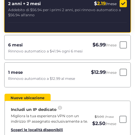
$
2.19
2 anni + 2 mesi
/mese
Addebito di
$56.94
per i primi 2 anni, poi rinnovo automatico a
$56.94
all'anno
$
6.99
6 mesi
/mese
Rinnovo automatico a
$41.94
ogni 6 mesi
$
12.99
1 mese
/mese
Rinnovo automatico a
$12.99
al mese
Nuove ubicazione
Includi un IP dedicato
Migliora la tua esperienza VPN con un
$
5.00
/mese
indirizzo IP assegnato esclusivamente a te.
$
2.50
/mese
Scopri le località disponibili