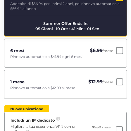
Addebito di
$56.94
per i primi 2 anni, poi rinnovo automatico a
$56.94
all'anno
Summer Offer Ends In:
05
Giorni
10
Ore
:
41
Min
:
01
Sec
$
6.99
6 mesi
/mese
Rinnovo automatico a
$41.94
ogni 6 mesi
$
12.99
1 mese
/mese
Rinnovo automatico a
$12.99
al mese
Nuove ubicazione
Includi un IP dedicato
Migliora la tua esperienza VPN con un
$
5.00
/mese