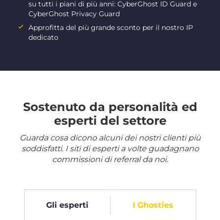
su tutti i piani di più anni: CyberGhost ID Guard e
CyberGhost Privacy Guard
Approfitta del più grande sconto per il nostro IP
dedicato
Sostenuto da personalità ed
esperti del settore
Guarda cosa dicono alcuni dei nostri clienti più
soddisfatti. I siti di esperti a volte guadagnano
commissioni di referral da noi.
Gli esperti
I Ghosties