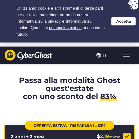
Hai scelto:
L'offerta migliore
per 2.1666666666667 anni a $
2.19
/mese
IT
Attiva
navig
Passa alla modalità Ghost
quest'estate
con uno sconto del
83%
OFFERTA ESTIVA - RISPARMIA IL 83%
$
2.19
2 anni + 2 mesi
/mese