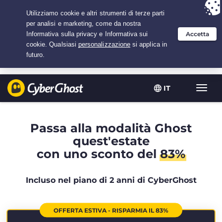
Hai scelto:
L'offerta migliore
per 2.1666666666667 anni a $
2.19
/mese
IT
Attiva
navig
Passa alla modalità Ghost
quest'estate
con uno sconto del
83%
Incluso nel piano di 2 anni di CyberGhost
OFFERTA ESTIVA - RISPARMIA IL 83%