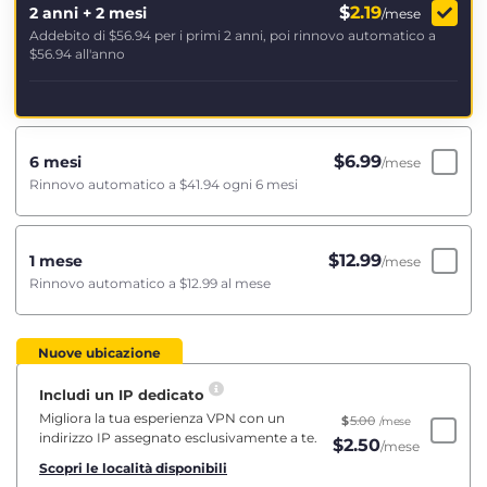
$
2.19
2 anni + 2 mesi
/mese
Addebito di
$56.94
per i primi 2 anni, poi rinnovo automatico a
$56.94
all'anno
$
6.99
6 mesi
/mese
Rinnovo automatico a
$41.94
ogni 6 mesi
$
12.99
1 mese
/mese
Rinnovo automatico a
$12.99
al mese
Nuove ubicazione
Includi un IP dedicato
Migliora la tua esperienza VPN con un
$
5.00
/mese
indirizzo IP assegnato esclusivamente a te.
$
2.50
/mese
Scopri le località disponibili