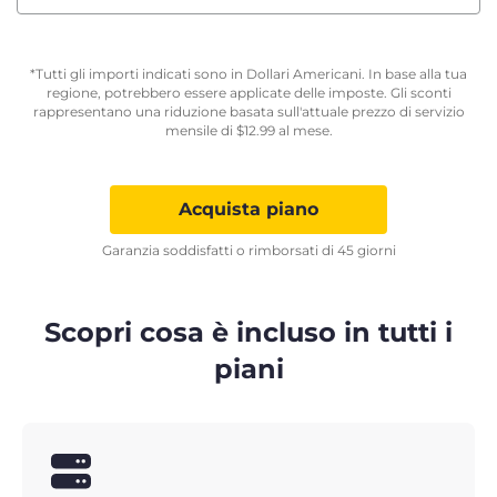
*Tutti gli importi indicati sono in Dollari Americani. In base alla tua
regione, potrebbero essere applicate delle imposte. Gli sconti
rappresentano una riduzione basata sull'attuale prezzo di servizio
mensile di
$
12.99
al mese.
Acquista piano
Garanzia soddisfatti o rimborsati di 45 giorni
Scopri cosa è incluso in tutti i
piani