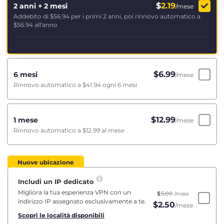
$
2.19
2 anni + 2 mesi
/mese
Addebito di
$56.94
per i primi 2 anni, poi rinnovo automatico a
$56.94
all'anno
$
6.99
6 mesi
/mese
Rinnovo automatico a
$41.94
ogni 6 mesi
$
12.99
1 mese
/mese
Rinnovo automatico a
$12.99
al mese
Nuove ubicazione
Includi un IP dedicato
Migliora la tua esperienza VPN con un
$
5.00
/mese
indirizzo IP assegnato esclusivamente a te.
$
2.50
/mese
Scopri le località disponibili