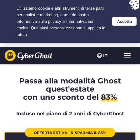
Hai scelto:
L'offerta migliore
per 2.1666666666667 anni a $
2.19
/mese
IT
Attiva
navig
Passa alla modalità Ghost
quest'estate
con uno sconto del
83%
Incluso nel piano di 2 anni di CyberGhost
OFFERTA ESTIVA - RISPARMIA IL 83%