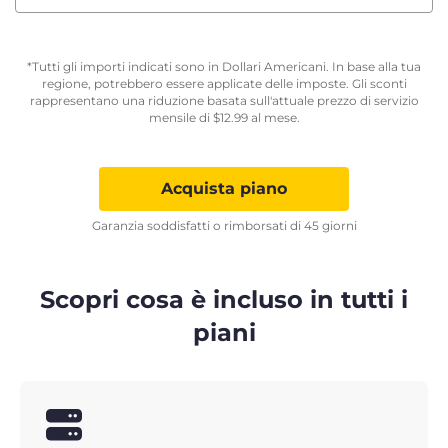
*Tutti gli importi indicati sono in Dollari Americani. In base alla tua
regione, potrebbero essere applicate delle imposte. Gli sconti
rappresentano una riduzione basata sull'attuale prezzo di servizio
mensile di
$
12.99
al mese.
Acquista piano
Garanzia soddisfatti o rimborsati di 45 giorni
Scopri cosa è incluso in tutti i
piani