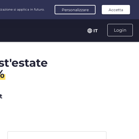
Login
IT
st'estate
%
t