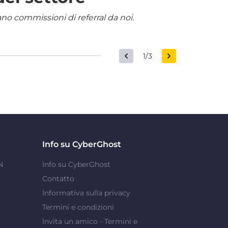
nano commissioni di referral da noi.
1/3
Info su CyberGhost
N
Info su CyberGhost
Contatto
Informativa sulla privacy
Termini e condizioni
Invita un amico - Termini e