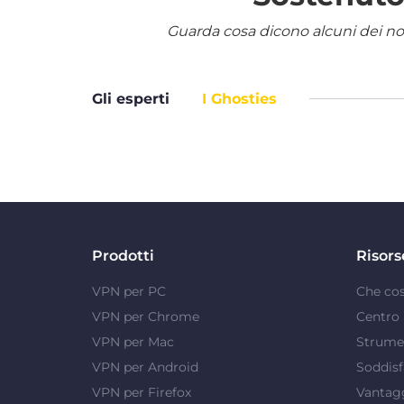
Guarda cosa dicono alcuni dei nostr
Gli esperti
I Ghosties
Prodotti
Risors
VPN per PC
Che co
VPN per Chrome
Centro 
VPN per Mac
Strumen
VPN per Android
Soddisf
VPN per Firefox
Vantag