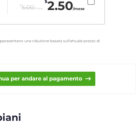
2.50
$
$
5.00
/mese
/mese
 rappresentano una riduzione basata sull'attuale prezzo di
nua per andare al pagamento
piani