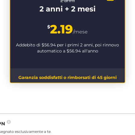
2 anni
2 anni + 2 mesi
2.19
$
/mese
Addebito di
$56.94
per i primi 2 anni, poi rinnovo
automatico a
$56.94
all'anno
Garanzia soddisfatti o rimborsati di 45 giorni
VPN
ssegnato esclusivamente a te.