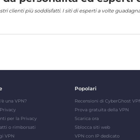
i clienti più soddisfatti. I siti di esperti a volte guadag
e
Popolari
s'è una VPN?
Recensioni di CyberGhost VP
Privacy
Prova gratuita della VPN
ti per la Privacy
Scarica ora
atti o rimborsati
Sblocca siti web
gi VPN
VPN con IP dedicato