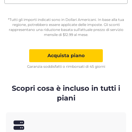
*Tutti gli importi indicati sono in Dollari Americani. In base alla tua
regione, potrebbero essere applicate delle imposte. Gli sconti
rappresentano una riduzione basata sull'attuale prezzo di servizio
mensile di
$
12.99
al mese.
Acquista piano
Garanzia soddisfatti o rimborsati di 45 giorni
Scopri cosa è incluso in tutti i
piani