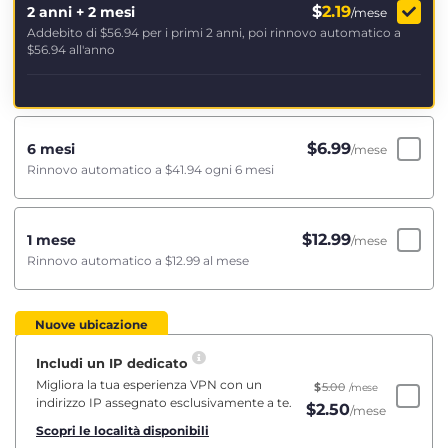
$
2.19
2 anni + 2 mesi
/mese
Addebito di
$56.94
per i primi 2 anni, poi rinnovo automatico a
$56.94
all'anno
$
6.99
6 mesi
/mese
Rinnovo automatico a
$41.94
ogni 6 mesi
$
12.99
1 mese
/mese
Rinnovo automatico a
$12.99
al mese
Nuove ubicazione
Includi un IP dedicato
Migliora la tua esperienza VPN con un
$
5.00
/mese
indirizzo IP assegnato esclusivamente a te.
$
2.50
/mese
Scopri le località disponibili