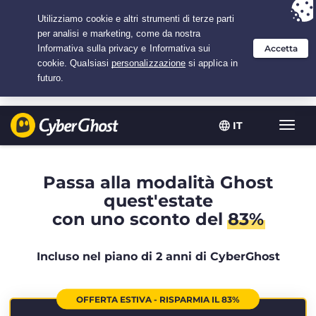
Hai scelto:
L'offerta migliore
per 2.1666666666667 anni a $
2.19
/mese
IT
Attiva
navig
Passa alla modalità Ghost
quest'estate
con uno sconto del
83%
Incluso nel piano di 2 anni di CyberGhost
OFFERTA ESTIVA - RISPARMIA IL 83%