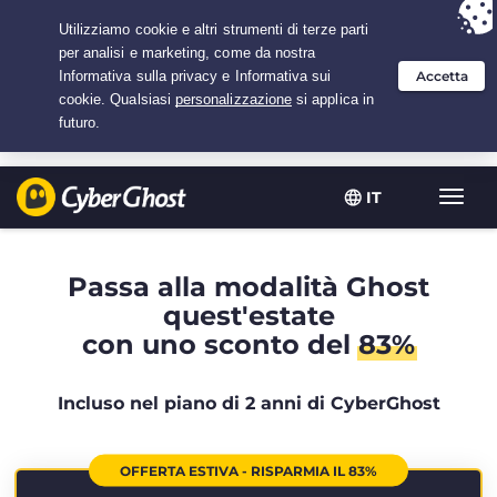
Hai scelto:
L'offerta migliore
per 2.1666666666667 anni a $
2.19
/mese
IT
Attiva
navig
Passa alla modalità Ghost
quest'estate
con uno sconto del
83%
Incluso nel piano di 2 anni di CyberGhost
OFFERTA ESTIVA - RISPARMIA IL 83%