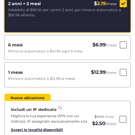
$
2.19
2 anni + 2 mesi
/mese
Addebito di
$56.94
per i primi 2 anni, poi rinnovo automatico a
$56.94
all'anno
$
6.99
6 mesi
/mese
Rinnovo automatico a
$41.94
ogni 6 mesi
$
12.99
1 mese
/mese
Rinnovo automatico a
$12.99
al mese
Nuove ubicazione
Includi un IP dedicato
Migliora la tua esperienza VPN con un
$
5.00
/mese
indirizzo IP assegnato esclusivamente a te.
$
2.50
/mese
Scopri le località disponibili