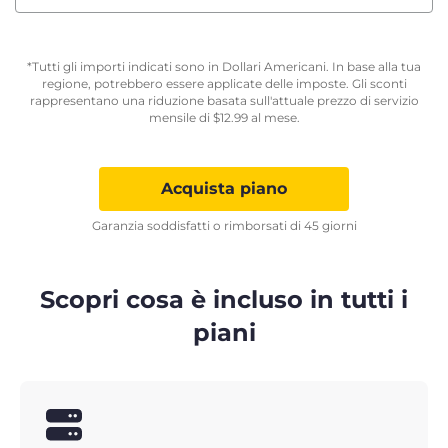
*Tutti gli importi indicati sono in Dollari Americani. In base alla tua
regione, potrebbero essere applicate delle imposte. Gli sconti
rappresentano una riduzione basata sull'attuale prezzo di servizio
mensile di
$
12.99
al mese.
Acquista piano
Garanzia soddisfatti o rimborsati di 45 giorni
Scopri cosa è incluso in tutti i
piani