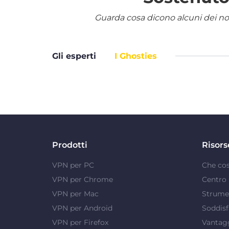
Guarda cosa dicono alcuni dei nostr
Gli esperti
I Ghosties
Prodotti
Risors
VPN per PC
Che co
VPN per Chrome
Centro 
VPN per Mac
Strumen
VPN per Android
Soddisf
VPN per Firefox
Vantag