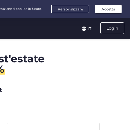
Login
IT
st'estate
%
t