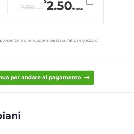
2.50
$
$
5.00
/mese
/mese
 rappresentano una riduzione basata sull'attuale prezzo di
nua per andare al pagamento
piani