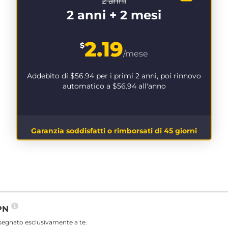
2 anni
2 anni + 2 mesi
2.19
$
/mese
Addebito di
$56.94
per i primi 2 anni, poi rinnovo
automatico a
$56.94
all'anno
Garanzia soddisfatti o rimborsati di 45 giorni
VPN
ssegnato esclusivamente a te.