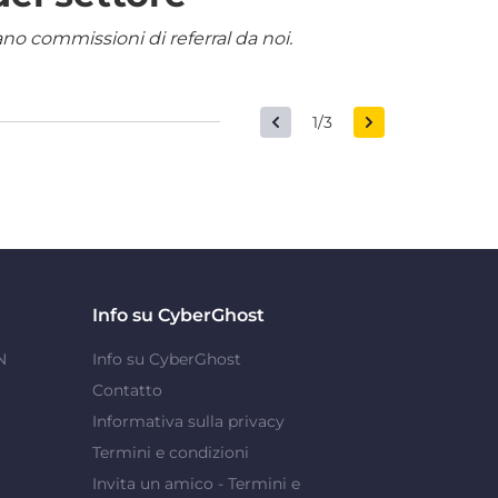
nano commissioni di referral da noi.
1/3
Info su CyberGhost
N
Info su CyberGhost
Contatto
Informativa sulla privacy
Termini e condizioni
Invita un amico - Termini e