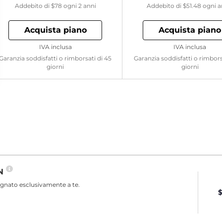
Addebito di
$78
ogni 2 anni
Addebito di
$51.48
ogni 
Acquista piano
Acquista piano
IVA inclusa
IVA inclusa
Garanzia soddisfatti o rimborsati di 45
Garanzia soddisfatti o rimbors
giorni
giorni
PN
egnato esclusivamente a te.