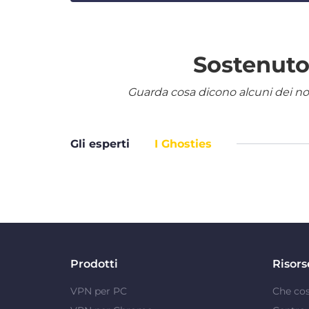
Sostenuto 
Guarda cosa dicono alcuni dei nostr
Gli esperti
I Ghosties
Prodotti
Risors
VPN per PC
Che co