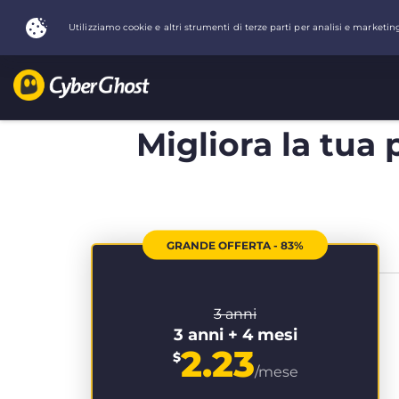
Migliora la tua 
GRANDE OFFERTA - 83%
3 anni
3 anni + 4 mesi
2.23
$
/mese