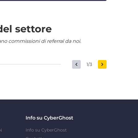
del settore
nano commissioni di referral da noi.
1/3
Info su CyberGhost
N
Info su CyberGhost