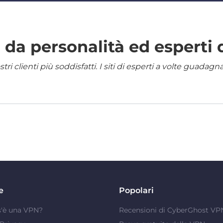
da personalità ed esperti 
i clienti più soddisfatti. I siti di esperti a volte guadag
e
Popolari
s'è una VPN?
Recensioni di CyberGhost VP