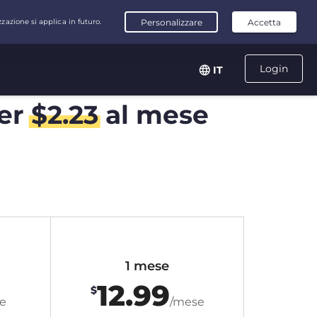
Login
IT
er
$
2.23
al mese
1 mese
12.99
$
e
/mese