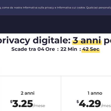
privacy digitale:
3 anni
p
Scade tra
04
Ore
:
22
Min
:
42
Sec
2 anni
1 anno
3.25
4.29
$
$
/mese
/mes