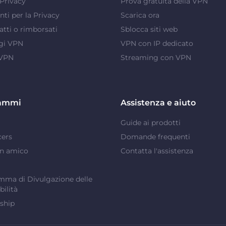
Privacy
Prova gratuita della VPN
ti per la Privacy
Scarica ora
atti o rimborsati
Sblocca siti web
gi VPN
VPN con IP dedicato
 VPN
Streaming con VPN
ammi
Assistenza e aiuto
Guide ai prodotti
cers
Domande frequenti
un amico
Contatta l'assistenza
ma di Divulgazione delle
bilità
ship