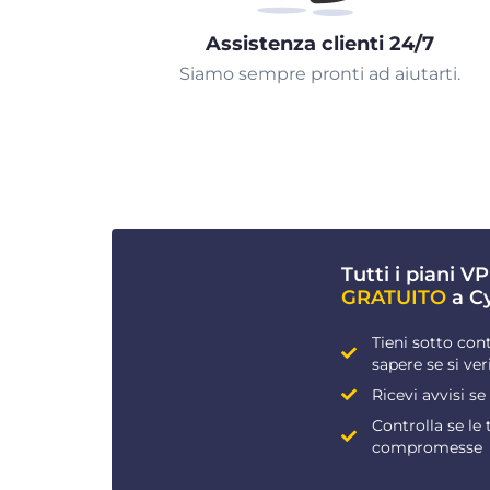
Assistenza clienti 24/7
Siamo sempre pronti ad aiutarti.
Tutti i piani 
GRATUITO
a C
Tieni sotto cont
sapere se si ver
Ricevi avvisi se
Controlla se le
compromesse