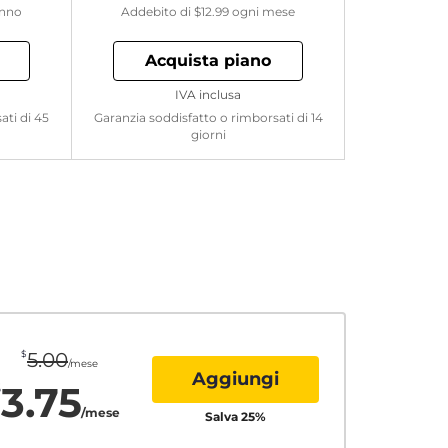
anno
Addebito di
$12.99
ogni mese
Acquista piano
IVA inclusa
ati di 45
Garanzia soddisfatto o rimborsati di 14
giorni
$
5.00
/mese
Aggiungi
3.75
$
/mese
Salva
25
%