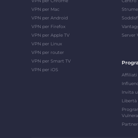
VPN per Chrome
Centro 
VPN per Mac
Strumen
VPN per Android
Soddisf
VPN per Firefox
Vantag
VPN per Apple TV
Server
VPN per Linux
VPN per router
VPN per Smart TV
Progr
VPN per iOS
Affiliati
Influen
Invita 
Libertà
Program
Vulnera
Partner