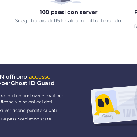
100 paesi con server
Scegli tra più di 115 località in tutto il mondo.
R
VPN offrono
accesso
yberGhost ID Guard
rollo i tuoi indirizzi e-mail per
ificano violazioni dei dati
 si verificano perdite di dati
 tue password sono state