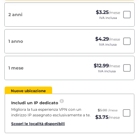
$
3.25
/mese
2 anni
IVA inclusa
$
4.29
/mese
1 anno
IVA inclusa
$
12.99
/mese
1 mese
IVA inclusa
Nuove ubicazione
Includi un IP dedicato
Migliora la tua esperienza VPN con un
$
5.00
/mese
indirizzo IP assegnato esclusivamente a te.
$
3.75
/mese
Scopri le località disponibili