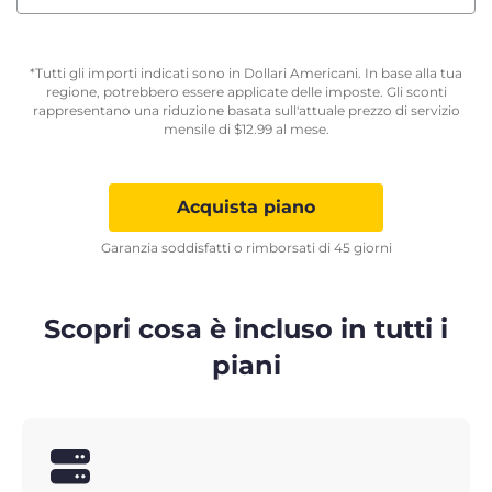
*Tutti gli importi indicati sono in Dollari Americani. In base alla tua
regione, potrebbero essere applicate delle imposte. Gli sconti
rappresentano una riduzione basata sull'attuale prezzo di servizio
mensile di
$
12.99
al mese.
Acquista piano
Garanzia soddisfatti o rimborsati di 45 giorni
Scopri cosa è incluso in tutti i
piani