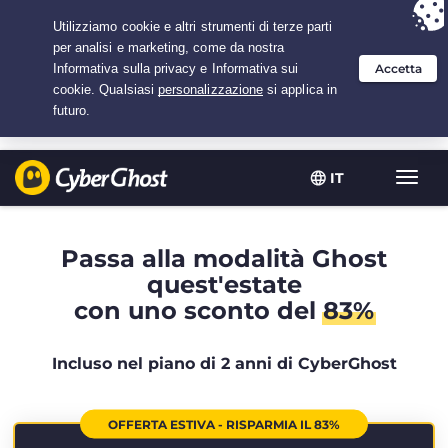
Hai scelto:
L'offerta migliore
per 2.1666666666667 anni a $
2.19
/mese
IT
Attiva
navig
Passa alla modalità Ghost
quest'estate
con uno sconto del
83%
Incluso nel piano di 2 anni di CyberGhost
OFFERTA ESTIVA - RISPARMIA IL 83%