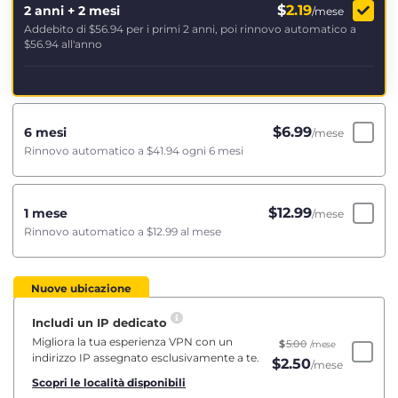
$
2.19
2 anni + 2 mesi
/mese
Addebito di
$56.94
per i primi 2 anni, poi rinnovo automatico a
$56.94
all'anno
$
6.99
6 mesi
/mese
Rinnovo automatico a
$41.94
ogni 6 mesi
$
12.99
1 mese
/mese
Rinnovo automatico a
$12.99
al mese
Nuove ubicazione
Includi un IP dedicato
Migliora la tua esperienza VPN con un
$
5.00
/mese
indirizzo IP assegnato esclusivamente a te.
$
2.50
/mese
Scopri le località disponibili