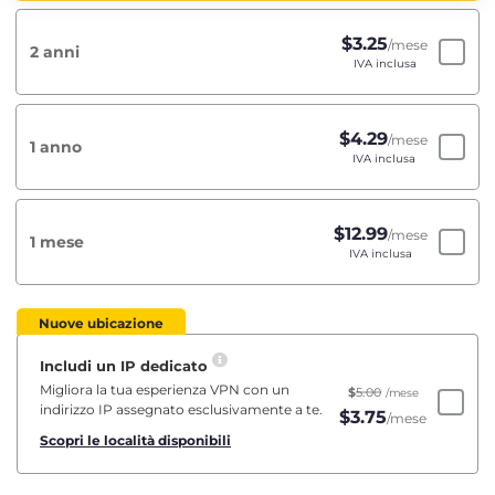
$
3.25
/mese
2 anni
IVA inclusa
$
4.29
/mese
1 anno
IVA inclusa
$
12.99
/mese
1 mese
IVA inclusa
Nuove ubicazione
Includi un IP dedicato
Migliora la tua esperienza VPN con un
$
5.00
/mese
indirizzo IP assegnato esclusivamente a te.
$
3.75
/mese
Scopri le località disponibili