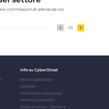
nano commissioni di referral da noi.
1/3
Info su CyberGhost
N
Info su CyberGhost
Contatto
Informativa sulla privacy
Termini e condizioni
Invita un amico - Termini e