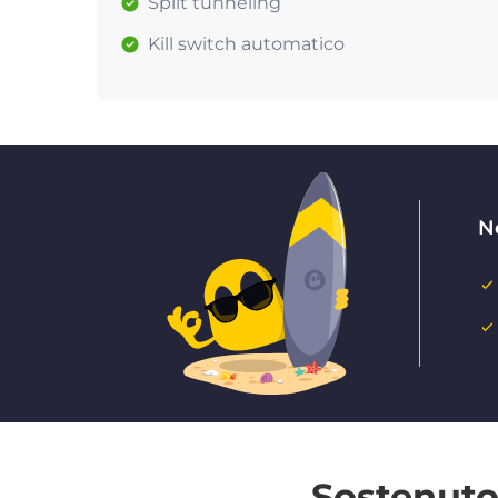
Split tunneling
Kill switch automatico
N
Sostenuto 