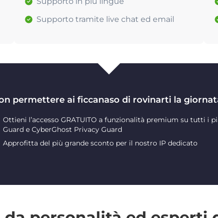
Supporto in più lingue
Supporto tramite live chat ed email
on permettere ai ficcanaso di rovinarti la giornat
Ottieni l’accesso GRATUITO a funzionalità premium su tutti i pi
Guard e CyberGhost Privacy Guard
Approfitta del più grande sconto per il nostro IP dedicato
da personalità ed esperti 