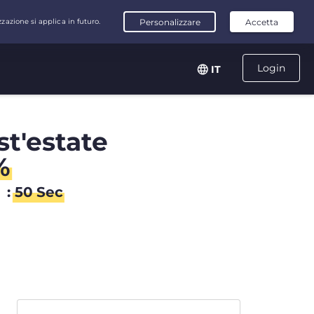
Login
IT
st'estate
%
n
:
50
Sec