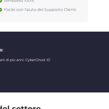
Rimborso 100%
Facile con l'aiuto del Supporto Clienti
a:
ani di più anni: CyberGhost ID
del settore