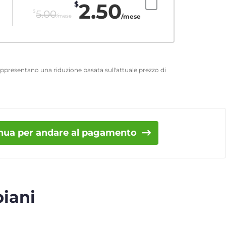
2.50
$
$
5.00
/mese
/mese
 rappresentano una riduzione basata sull'attuale prezzo di
nua per andare al pagamento
piani