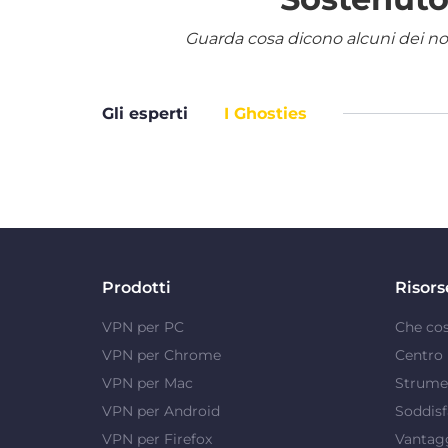
Guarda cosa dicono alcuni dei nostr
Gli esperti
I Ghosties
Prodotti
Risors
VPN per PC
Che co
VPN per Chrome
Centro 
VPN per Mac
Strumen
VPN per Android
Soddisf
VPN per Firefox
Vantag