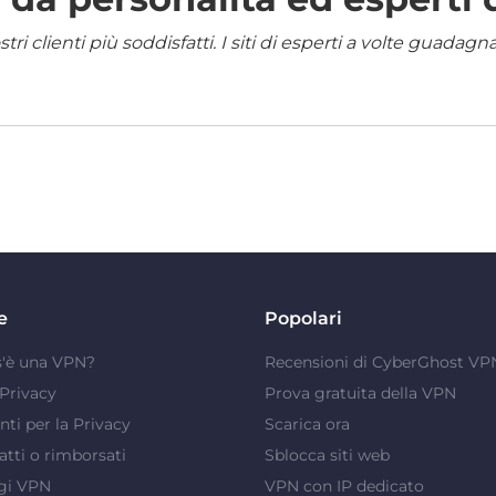
i clienti più soddisfatti. I siti di esperti a volte guadag
e
Popolari
s'è una VPN?
Recensioni di CyberGhost VP
Privacy
Prova gratuita della VPN
ti per la Privacy
Scarica ora
atti o rimborsati
Sblocca siti web
gi VPN
VPN con IP dedicato