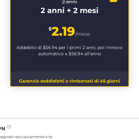
2 anni
2 anni + 2 mesi
2.19
$
/mese
Addebito di
$56.94
per i primi 2 anni, poi rinnovo
automatico a
$56.94
all'anno
Garanzia soddisfatti o rimborsati di 45 giorni
VPN
ssegnato esclusivamente a te.